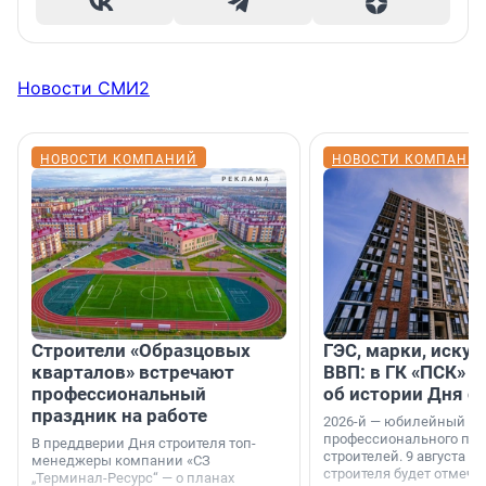
Новости СМИ2
НОВОСТИ КОМПАНИЙ
НОВОСТИ КОМПАНИ
Строители «Образцовых
ГЭС, марки, искус
кварталов» встречают
ВВП: в ГК «ПСК» р
профессиональный
об истории Дня с
праздник на работе
2026-й — юбилейный го
профессионального пр
В преддверии Дня строителя топ-
строителей. 9 августа 2
менеджеры компании «СЗ
строителя будет отмечат
„Терминал-Ресурс“ — о планах