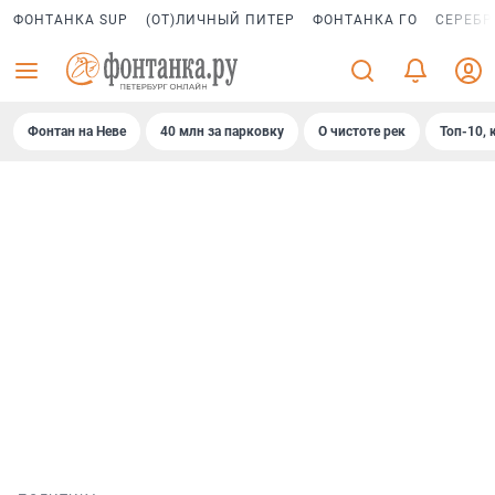
ФОНТАНКА SUP
(ОТ)ЛИЧНЫЙ ПИТЕР
ФОНТАНКА ГО
СЕРЕБР
Фонтан на Неве
40 млн за парковку
О чистоте рек
Топ-10, 