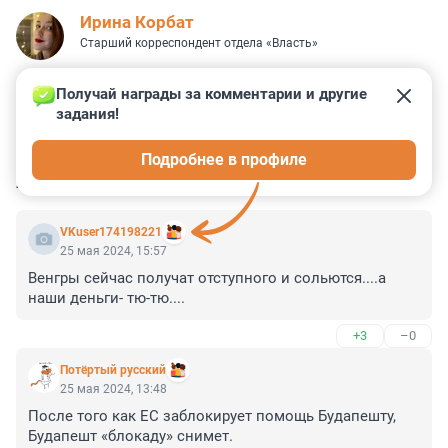
Иpина Корбат
Старший корреспондент отдела «Власть»
Получай награды за комментарии и другие 
задания!
2
1
0
0
1
Подробнее в профиле
КОММЕНТАРИИ
11
VKuser174198221
25 мая 2024, 15:57
Венгры сейчас получат отступного и сольются....а 
наши деньги- тю-тю....
+3
–0
Потёртый русский
25 мая 2024, 13:48
После того как ЕС заблокирует помощь Будапешту, 
Будапешт «блокаду» снимет.
