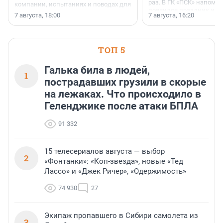
раз. В ГК «ПСК» напомни
компании, испытаниях и поводах для
появился праздник и к
осторожного оптимизма.
7 августа, 18:00
7 августа, 16:20
поменялась роль строит
ТОП 5
Галька била в людей,
1
пострадавших грузили в скорые
на лежаках. Что происходило в
Геленджике после атаки БПЛА
91 332
15 телесериалов августа — выбор
2
«Фонтанки»: «Коп-звезда», новые «Тед
Лассо» и «Джек Ричер», «Одержимость»
74 930
27
Экипаж пропавшего в Сибири самолета из
3