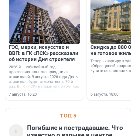
ГЭС, марки, искусство и
Скидка до 880 00
ВВП: в ГК «ПСК» рассказали
на готовое жильё
об истории Дня строителя
Теперь квартиру в сда
«Образцовый квартал 1
2026-й — юбилейный год
купить со специальной 
профессионального праздника
строителей. 9 августа 2026 года День
строителя будет отмечаться в 70-й
раз. В ГК «ПСК» напомнили о том, как
появился праздник и как
7 августа, 16:20
6 августа, 18:00
поменялась роль строительства.
ТОП 5
Погибшие и пострадавшие. Что
1
известно о взрыве в центре