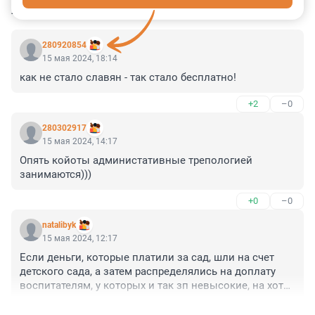
КОММЕНТАРИИ
33
280920854
15 мая 2024, 18:14
как не стало славян - так стало бесплатно!
+2
–0
280302917
15 мая 2024, 14:17
Опять койоты администативные трепологией 
занимаются)))
+0
–0
natalibyk
15 мая 2024, 12:17
Если деньги, которые платили за сад, шли на счет 
детского сада, а затем распределялись на доплату 
воспитателям, у которых и так зп невысокие, на хоть 
какое-то материальное обеспечение самих садов, 
+1
–0
помимо выделяемых от рано ( а оно не бог весть 