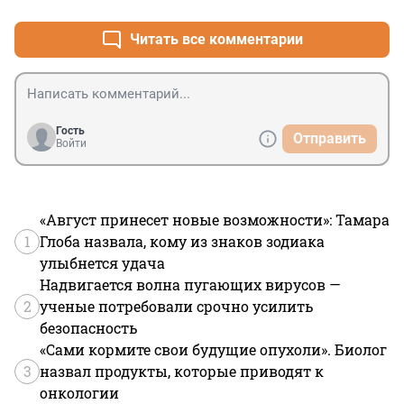
какое, так как родители собирают все равно). Как 
компенсируют это? Не получится ли потеря в кадрах 
Читать все комментарии
либо замена на менее квалифицированных, не будут 
ли родители платить больше из своего кармана из- за 
этой предвыборной инициативы?
Гость
Отправить
Войти
«Август принесет новые возможности»: Тамара
1
Глоба назвала, кому из знаков зодиака
улыбнется удача
Надвигается волна пугающих вирусов —
2
ученые потребовали срочно усилить
безопасность
«Сами кормите свои будущие опухоли». Биолог
3
назвал продукты, которые приводят к
онкологии