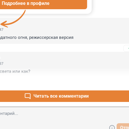
Подробнее в профиле
ИИ
3
:47
датного огня, режиссерская версия
:37
света или как?
Читать все комментарии
Отп