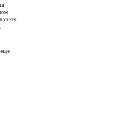
на
ном
ланету.
й
 ещё