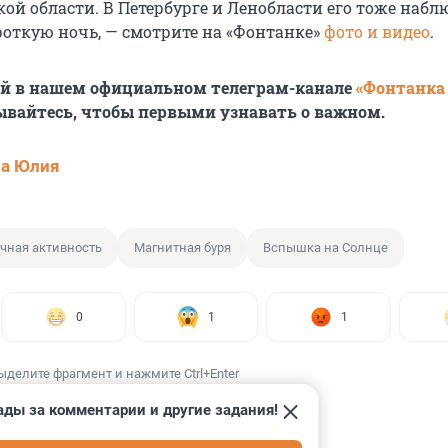
ой области. В Петербурге и Ленобласти его тоже набл
роткую ночь, — смотрите на «Фонтанке»
фото и видео
.
ей в нашем официальном телеграм-канале
«Фонтанка
ывайтесь, чтобы первыми узнавать о важном.
ва Юлия
чная активность
Магнитная буря
Вспышка на Солнце
0
1
1
ыделите фрагмент и нажмите Ctrl+Enter
ады за комментарии и другие задания!