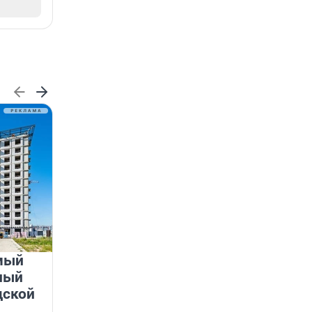
мый
«Лучший проект КРТ»
ный
Ленобласти — микрорайон
дской
«Город Звёзд»