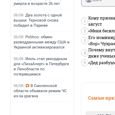
Войти
умерла в возрасте 26 лет
06/08
Два золота с одной
Кому призна
вышки: Терновой снова
1
август
победил в Париже
2
«Меня бесил
06/08
Politico: обмен
Его номинир
3
разведданными между США и
«Вор» Чухра
Украиной активизировался
Почему внут
4
даже учены
06/08
Июль стал рекордным
5
«Дед разбуш
для «ЛизаАлерт» в Петербурге
и Ленобласти по
потерявшимся
06/08
В Смоленской
области объявили режим ЧС
из-за урагана
Самые ярки