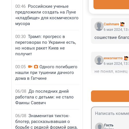
00:46
Российские ученые
КОММЕНТАР
предложили создать на Луне
«кладбище» для космического
мусора
Cashmare
6 мая 2024, 13
00:30
Трамп: прогресс в
сошествие благо
переговорах по Украине есть,
но новых ракет Киев не
получит
инкогнитто
6 мая 2024, 13
00:05
Одного погибшего
не понял, конец 
нашли при тушении дачного
дома в Гатчине
06/08
До последних дней
работала с детьми: не стало
Фаины Саевич
06/08
Знаменитая тикток-
блогер, рассказывавшая о
Гость
борьбе с редкой формой рака,