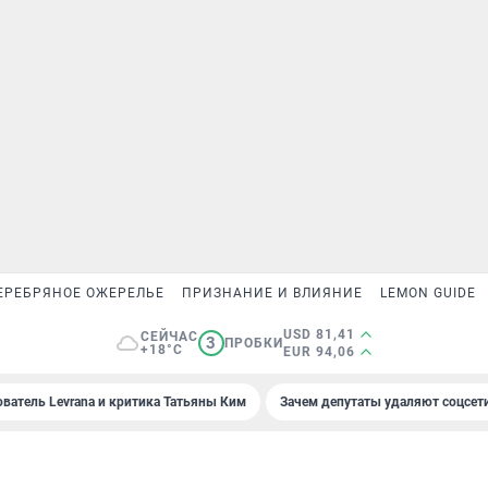
ЕРЕБРЯНОЕ ОЖЕРЕЛЬЕ
ПРИЗНАНИЕ И ВЛИЯНИЕ
LEMON GUIDE
USD 81,41
СЕЙЧАС
3
ПРОБКИ
+18°C
EUR 94,06
ователь Levrana и критика Татьяны Ким
Зачем депутаты удаляют соцсет