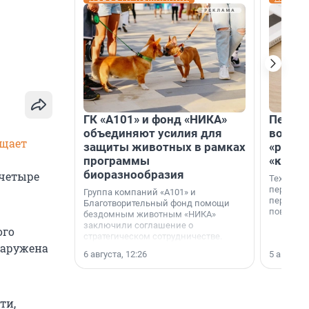
ГК «А101» и фонд «НИКА»
Петер
объединяют усилия для
возвр
бщает
защиты животных в рамках
«раскл
программы
«книж
биоразнообразия
 четыре
Технолог
перестае
Группа компаний «А101» и
переходи
Благотворительный фонд помощи
повседне
бездомным животным «НИКА»
заключили соглашение о
ого
стратегическом сотрудничестве.
наружена
6 августа, 12:26
5 августа,
ти,