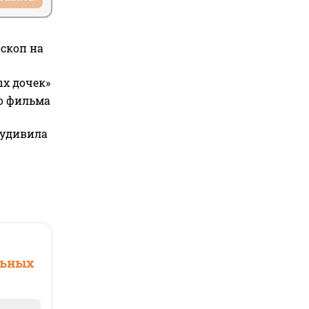
оскоп на
ых дочек»
го фильма
 удивила
льных