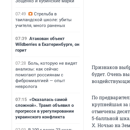
Зощенко и кубинские марки
07:49
Стрельба в
таиландской школе: убиты
учителя, много раненых
07:39
Атакован объект
Wildberries в Екатеринбурге, он
горит
07:28
Боль, которую не видят
Признаков выбро
анализы: как сейчас
будет. Очень вы
помогают россиянам с
фибромиалгией — опыт
воздействующих
невролога
По предварител
07:15
«Оказалась самой
крупнейшая за 
сложной». Трамп объявил о
отмечены десят
прогрессе в урегулировании
украинского конфликта
5-балльной шка
Х. Ночью на Зе