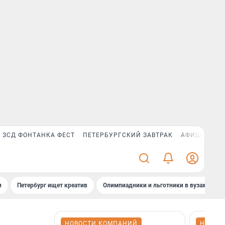
ЗСД ФОНТАНКА ФЕСТ
ПЕТЕРБУРГСКИЙ ЗАВТРАК
АФИША PLUS
и
Петербург ищет креатив
Олимпиадники и льготники в вузах СПб
НОВОСТИ КОМПАНИЙ
НОВОС