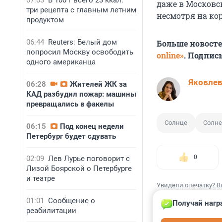
07:03
В 100 г всего 23 ккал:
даже в Московск
три рецепта с главным летним
несмотря на ко
продуктом
06:44
Reuters: Белый дом
Больше новост
попросил Москву освободить
online»
. Подпис
одного американца
Яковле
06:28
Жителей ЖК за
КАД разбудил пожар: машины
превращались в факелы
Солнце
Солне
06:15
Под конец недели
Петербург будет сдувать
0
02:09
Лев Лурье поговорит с
Лизой Боярской о Петербурге
и театре
Увидели опечатку? В
01:01
Сообщение о
Получай нагр
реабилитации