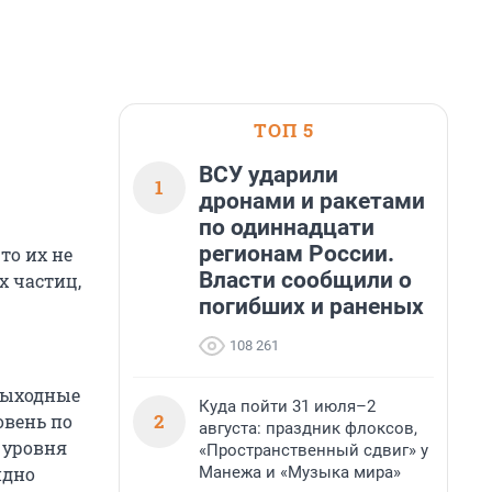
ТОП 5
ВСУ ударили
1
дронами и ракетами
по одиннадцати
регионам России.
то их не
Власти сообщили о
х частиц,
погибших и раненых
108 261
выходные
Куда пойти 31 июля–2
2
овень по
августа: праздник флоксов,
 уровня
«Пространственный сдвиг» у
Манежа и «Музыка мира»
идно