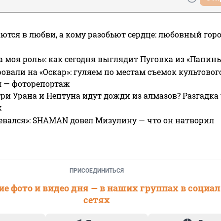
ются в любви, а кому разобьют сердце: любовный гор
а моя роль»: как сегодня выглядит Пуговка из «Папин
овали на «Оскар»: гуляем по местам съемок культово
я — фоторепортаж
ри Урана и Нептуна идут дожди из алмазов? Разгадка
х
евался»: SHAMAN довел Мизулину — что он натворил
ПРИСОЕДИНИТЬСЯ
е фото и видео дня — в наших группах в социа
сетях