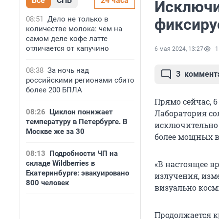
Все
СПБ
24 часа
Исключи
08:51
Дело не только в
фиксиру
количестве молока: чем на
самом деле кофе латте
отличается от капучино
6 мая 2024, 13:27
1
08:38
За ночь над
3
коммент
российскими регионами сбито
более 200 БПЛА
Прямо сейчас, 6
08:26
Циклон понижает
Лаборатория со
температуру в Петербурге. В
исключительно к
Москве же за 30
более мощных в
08:13
Подробности ЧП на
складе Wildberries в
«В настоящее в
Екатеринбурге: эвакуировано
излучения, изм
800 человек
визуально косм
Продолжается к