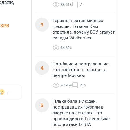
юдали,
88 618
7
Теракты против мирных
3
 SPB
граждан. Татьяна Ким
ответила, почему ВСУ атакует
склады Wildberries
84 626
Погибшие и пострадавшие.
4
Что известно о взрыве в
центре Москвы
82 958
216
0
Галька била в людей,
5
пострадавших грузили в
скорые на лежаках. Что
происходило в Геленджике
после атаки БПЛА