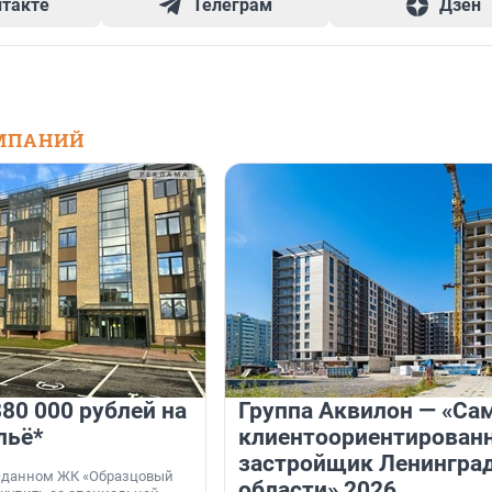
нтакте
Телеграм
Дзен
МПАНИЙ
80 000 рублей на
Группа Аквилон — «Са
льё*
клиентоориентирован
застройщик Ленингра
 сданном ЖК «Образцовый
области» 2026