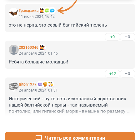
Гражданкa
11 июня 2024, 16:42
это не нерпа, это серый балтийский тюлень
+0
–0
282160346
24 апреля 2024, 01:46
Ребята большие молодцы!
+12
–0
triton1977
24 апреля 2024, 01:31
Исторический - ну то есть ископаемый родственник 
нашей балтийской нерпы - так называемый 
понтолис, или гиганский морж - внешне по размеру 
был с нынешнего африканского слона и весил ну 
+4
–1
очень солидно))
Читать все комментарии