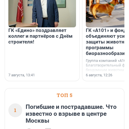
ГК «Едино» поздравляет
ГК «А101» и фонд
коллег и партнёров с Днём
объединяют усил
строителя!
защиты животных
программы
биоразнообразия
Группа компаний «А101»
Благотворительный фо
бездомным животным 
заключили соглашение
7 августа, 13:41
6 августа, 12:26
стратегическом сотрудн
ТОП 5
Погибшие и пострадавшие. Что
1
известно о взрыве в центре
Москвы