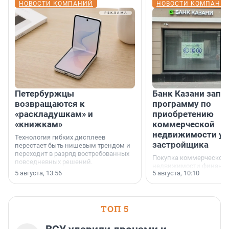
НОВОСТИ КОМПАНИЙ
НОВОСТИ КОМПАНИ
Петербуржцы
Банк Казани запу
возвращаются к
программу по
«раскладушкам» и
приобретению
«книжкам»
коммерческой
недвижимости у
Технология гибких дисплеев
застройщика
перестает быть нишевым трендом и
переходит в разряд востребованных
Покупка коммерческой
повседневных решений.
недвижимости финанс
5 августа, 13:56
5 августа, 10:10
инструмент, доступный
предпринимателей. Буд
офис, склад, торговое 
или готовый арендный 
ТОП 5
успех сделки зависит о
выбора объекта и грамо
финансирования.