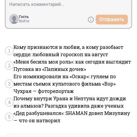
Дмитрия Рыболовлева Екатерина замужем за 
латиноамериканским политиком Хуаном Сартори с 
осени 2019 года занимает пост сенатора Уругвая. 
Гость
Отправить
Екатерина не работает, но состоит в совете 
Войти
директоров футбольного клуба «Монако», 
принадлежащего ее отцу, Екатерина с Хуаном живут 
между Уругваем, Монако и Лондоном, у них двое 
маленьких детей. Младшая дочь Рыболовлева Анна 
Кому признаются в любви, а кому разобьют
1
окончила школу в Швейцарии, живет в Женеве.
сердце: любовный гороскоп на август
«Меня бесила моя роль»: как сегодня выглядит
2
Пуговка из «Папиных дочек»
Его номинировали на «Оскар»: гуляем по
3
местам съемок культового фильма «Вор»
Чухрая — фоторепортаж
Почему внутри Урана и Нептуна идут дожди
4
из алмазов? Разгадка удивила даже ученых
«Дед разбушевался»: SHAMAN довел Мизулину
5
— что он натворил