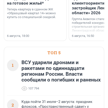
на готовое жильё*
клиентоориентир
застройщик Лени
Теперь квартиру в сданном ЖК
области» 2026
«Образцовый квартал 14» можно
купить со специальной скидкой.
Группа Аквилон стала 
победителей конкурса 
строительная организа
Ленинградской области 
номинации «Самый
6 августа, 18:00
6 августа, 16:50
клиентоориентированн
застройщик Ленинград
области».
ТОП 5
ВСУ ударили дронами и
1
ракетами по одиннадцати
регионам России. Власти
сообщили о погибших и раненых
107 794
Куда пойти 31 июля–2 августа: праздник
2
флоксов, «Пространственный сдвиг» у