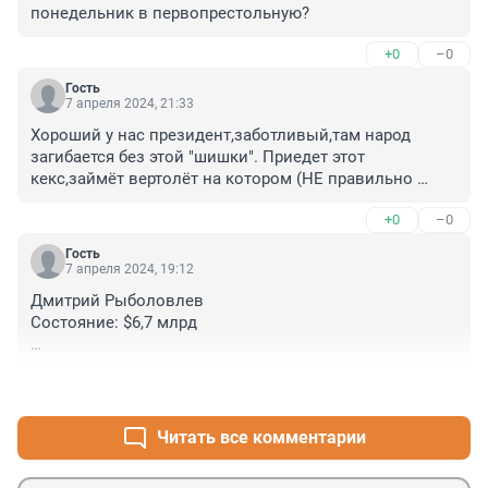
понедельник в первопрестольную?
+0
–0
Гость
7 апреля 2024, 21:33
Хороший у нас президент,заботливый,там народ 
загибается без этой "шишки". Приедет этот 
кекс,займёт вертолёт на котором (НЕ правильно 
спасали людей, полетает план составит как 
+0
–0
правильно,организованно)это сделать,денег 
трилиарда два под это дело запросит. Президент 
Гость
даст, половину скомуниздят и всё пойдё тпо плану.
7 апреля 2024, 19:12
Дмитрий Рыболовлев

Состояние: $6,7 млрд

Доля одного ребенка: $3,35 млрд 

+0
–0
Дети: Екатерина Рыболовлева (1989), Анна 
Рыболовлева (2001)

Читать все комментарии
Старшая дочь бывшего владельца «Уралкалия» 