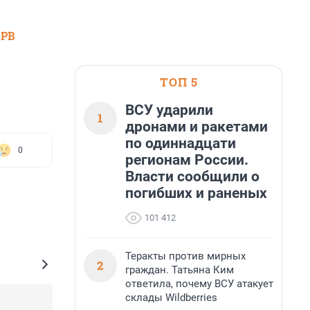
SPB
ТОП 5
ВСУ ударили
1
дронами и ракетами
по одиннадцати
0
регионам России.
Власти сообщили о
погибших и раненых
101 412
Теракты против мирных
2
граждан. Татьяна Ким
ответила, почему ВСУ атакует
склады Wildberries