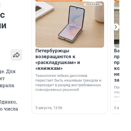
ы
 с
ии
Петербуржцы
Банк К
возвращаются к
програ
«раскладушкам» и
приоб
«книжкам»
комме
е. Для
недви
Технология гибких дисплеев
ит
застр
перестает быть нишевым трендом и
евраля.
переходит в разряд востребованных
Покупка 
повседневных решений.
недвижи
инструме
Однако,
предприн
офис, ск
5 августа, 13:56
5 августа,
о числа
или гото
успех сд
выбора о
финанси