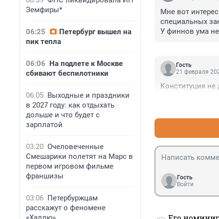
06:39
ФНС ликвидировала ИП
Земфиры*
Мне вот интерес
специальных зак
У финнов ума не
06:25
Петербург вышел на
пик тепла
06:06
На подлете к Москве
Гость
21 февраля 202
сбивают беспилотники
Конституция не 
06:05
Выходные и праздники
в 2027 году: как отдыхать
дольше и что будет с
зарплатой
03:20
Очеловеченные
Смешарики полетят на Марс в
первом игровом фильме
франшизы
Гость
Войти
03:06
Петербуржцам
расскажут о феномене
Его номинир
«Халлю»