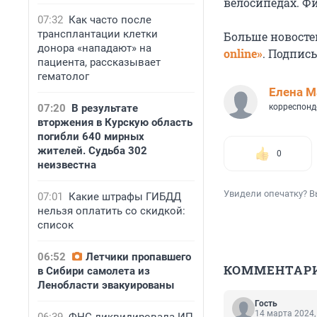
велосипедах. 
07:32
Как часто после
трансплантации клетки
Больше новосте
донора «нападают» на
online»
. Подпис
пациента, рассказывает
гематолог
Елена М
07:20
В результате
корреспонд
вторжения в Курскую область
погибли 640 мирных
жителей. Судьба 302
0
неизвестна
Увидели опечатку? В
07:01
Какие штрафы ГИБДД
нельзя оплатить со скидкой:
список
06:52
Летчики пропавшего
КОММЕНТАР
в Сибири самолета из
Ленобласти эвакуированы
Гость
14 марта 2024,