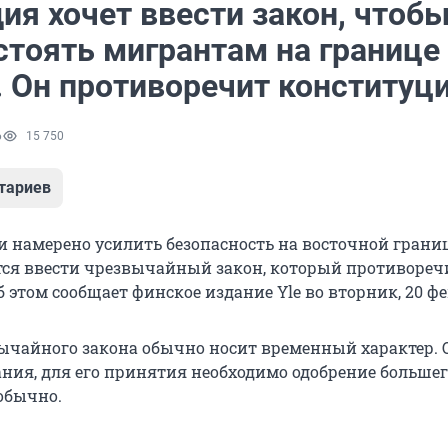
ия хочет ввести закон, чтоб
стоять мигрантам на границе
. Он противоречит конституц
6
15 750
тариев
намерено усилить безопасность на восточной границ
тся ввести чрезвычайный закон, который противореч
 этом сообщает финское издание Yle во вторник, 20 ф
ычайного закона обычно носит временный характер. 
ния, для его принятия необходимо одобрение большег
 обычно.