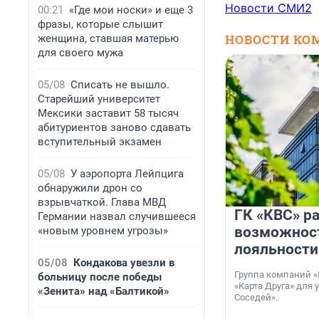
Новости СМИ2
00:21
«Где мои носки» и еще 3
фразы, которые слышит
НОВОСТИ КО
женщина, ставшая матерью
для своего мужа
05/08
Списать не вышло.
Старейший университет
Мексики заставит 58 тысяч
абитуриентов заново сдавать
вступительный экзамен
05/08
У аэропорта Лейпцига
обнаружили дрон со
взрывчаткой. Глава МВД
ГК «КВС» р
Германии назвал случившееся
возможнос
«новым уровнем угрозы»
лояльности
05/08
Кондакова увезли в
Группа компаний «
больницу после победы
«Карта Друга» для 
«Зенита» над «Балтикой»
Соседей».