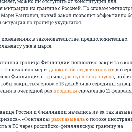
сняет, можно ли отступить от конституции для
 миграции на границе с Россией. По словам министр
 Мари Рантанен, новый закон позволит эффективно бо
и ситуация на границе ухудшится.
 изменениях в законодательстве, предположительно,
рламенту уже в марте.
точная граница Финляндии полностью закрыта с ко
да. Изначально меры
должны были действовать
до сер
 числа Финляндия открыла
два пункта пропуска
, но ф
 чтобы закрыться снова с 15 декабря до середины январ
ения в очередной раз
продлили
сначала до 11 февраля,
анице России и Финляндии начались из-за так назыв
кризиса». «Фонтанка»
рассказывала
о потоке иностран
ть в ЕС через российско-финляндскую границу на