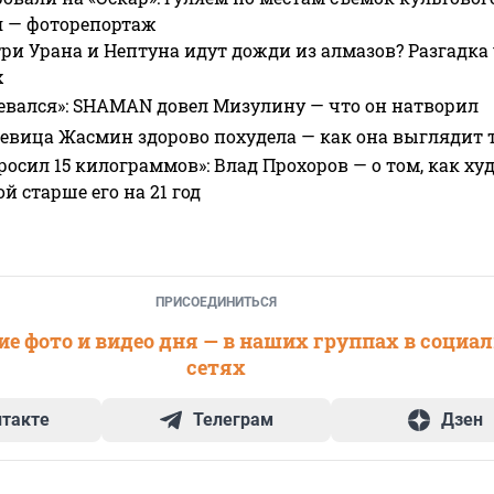
я — фоторепортаж
ри Урана и Нептуна идут дожди из алмазов? Разгадка
х
евался»: SHAMAN довел Мизулину — что он натворил
 певица Жасмин здорово похудела — как она выглядит 
росил 15 килограммов»: Влад Прохоров — о том, как худе
 старше его на 21 год
ПРИСОЕДИНИТЬСЯ
е фото и видео дня — в наших группах в социа
сетях
нтакте
Телеграм
Дзен