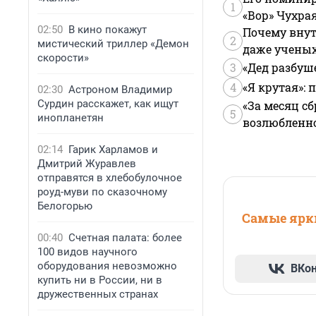
1
«Вор» Чухра
02:50
В кино покажут
Почему внут
2
мистический триллер «Демон
даже учены
скорости»
3
«Дед разбуш
4
«Я крутая»:
02:30
Астроном Владимир
Сурдин расскажет, как ищут
«За месяц сб
5
инопланетян
возлюбленной
02:14
Гарик Харламов и
Дмитрий Журавлев
отправятся в хлебобулочное
роуд-муви по сказочному
Белогорью
Самые ярки
00:40
Счетная палата: более
100 видов научного
оборудования невозможно
ВКо
купить ни в России, ни в
дружественных странах