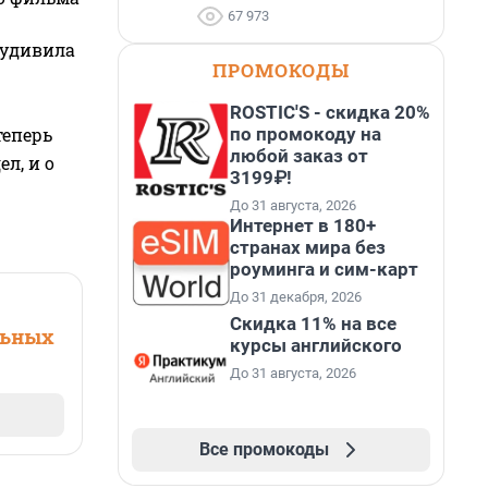
67 973
 удивила
ПРОМОКОДЫ
ROSTIC'S - скидка 20%
по промокоду на
теперь
любой заказ от
л, и о
3199₽!
До 31 августа, 2026
Интернет в 180+
странах мира без
роуминга и сим-карт
До 31 декабря, 2026
Скидка 11% на все
льных
курсы английского
До 31 августа, 2026
Все промокоды