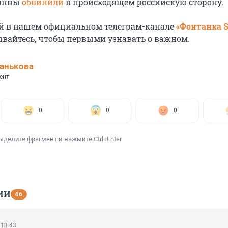
Финны
обвинили
в происходящем российскую сторону.
й в нашем официальном телеграм-канале
«Фонтанка 
ывайтесь, чтобы первыми узнавать о важном.
анькова
ент
0
0
0
ыделите фрагмент и нажмите Ctrl+Enter
ИИ
46
 13:43