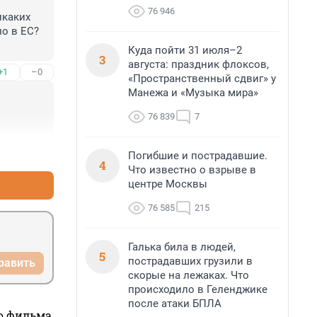
76 946
каких 
о в ЕС? 
Куда пойти 31 июля–2
3
августа: праздник флоксов,
+1
–0
«Пространственный сдвиг» у
Манежа и «Музыка мира»
76 839
7
+1
–0
Погибшие и пострадавшие.
4
Что известно о взрыве в
центре Москвы
76 585
215
Галька била в людей,
5
пострадавших грузили в
равить
скорые на лежаках. Что
происходило в Геленджике
после атаки БПЛА
го фильма