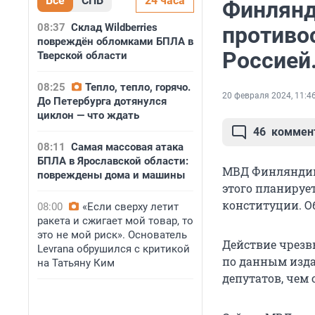
Все
СПБ
24 часа
Финлянд
08:37
Склад Wildberries
противо
повреждён обломками БПЛА в
Россией
Тверской области
08:25
Тепло, тепло, горячо.
20 февраля 2024, 11:4
До Петербурга дотянулся
циклон — что ждать
46
коммен
08:11
Самая массовая атака
БПЛА в Ярославской области:
МВД Финляндии 
повреждены дома и машины
этого планируе
конституции. Об
08:00
«Если сверху летит
ракета и сжигает мой товар, то
это не мой риск». Основатель
Действие чрезв
Levrana обрушился с критикой
по данным изда
на Татьяну Ким
депутатов, чем