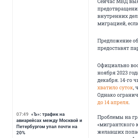
Сейчас МВД выя
предотвращения
внутренних дел
миграцией, есл
Предложение об
предоставят па
Официально вос
ноября 2023 го
декабря. 14-го
хватило суток
,
Однако огранич
до 14 апреля
.
07:49
«Ъ»: трафик на
Проблемы на гр
авиарейсах между Москвой и
«мигрантского 
Петербургом упал почти на
желавших попас
20%