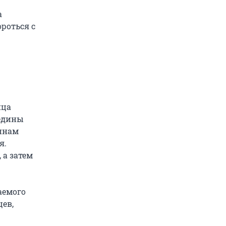
а
роться с
нца
едины
иннам
я.
 а затем
аемого
цев,