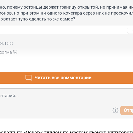
но, почему эстонцы держат границу открытой, не принимая ни
онов, но при этом ни одного кочегара серез них не проскочил
 хватает тупо сделать то же самое?
4, 19:59
догма 🤣
Читать все комментарии
Отп
овали на «Оскар»: гуляем по местам съемок культово