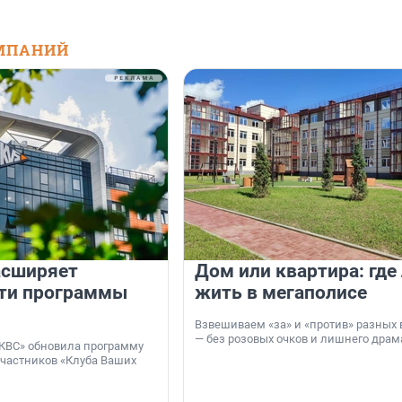
МПАНИЙ
асширяет
Дом или квартира: где
ти программы
жить в мегаполисе
Взвешиваем «за» и «против» разных 
— без розовых очков и лишнего драм
КВС» обновила программу
участников «Клуба Ваших