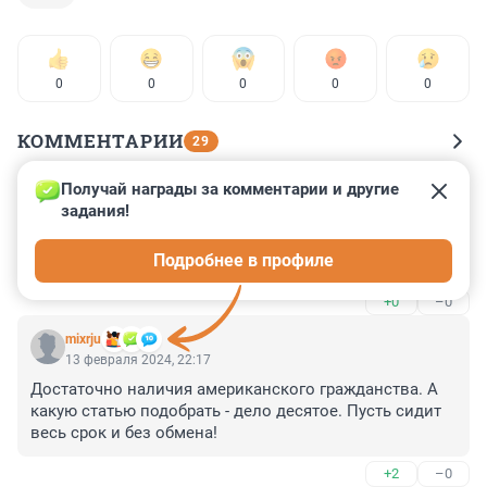
0
0
0
0
0
КОММЕНТАРИИ
29
Получай награды за комментарии и другие 
Гость
13 февраля 2024, 23:06
задания!
что такое "иные действия сексуального характера"? 
Подробнее в профиле
поцелуй в пузико сюда относится? )
+0
–0
mixrju
13 февраля 2024, 22:17
Достаточно наличия американского гражданства. А 
какую статью подобрать - дело десятое. Пусть сидит 
весь срок и без обмена!
+2
–0