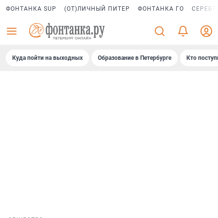
ФОНТАНКА SUP
(ОТ)ЛИЧНЫЙ ПИТЕР
ФОНТАНКА ГО
СЕРЕБР
Куда пойти на выходных
Образование в Петербурге
Кто поступ