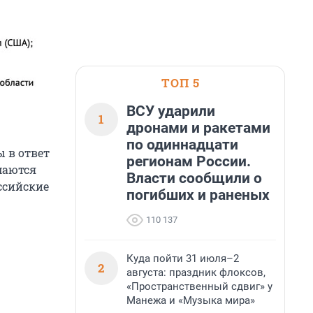
ТОП 5
ВСУ ударили
1
дронами и ракетами
по одиннадцати
 в ответ
регионам России.
маются
Власти сообщили о
ссийские
погибших и раненых
110 137
Куда пойти 31 июля–2
2
августа: праздник флоксов,
«Пространственный сдвиг» у
Манежа и «Музыка мира»