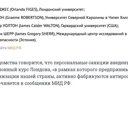
айта 
МИД РФ
домства говорится, что персональные санкции введены
онный курс Лондона, «в рамках которого предприни
низации нашей страны, активно фабрикуются антиро
очняется в сообщении МИД РФ.