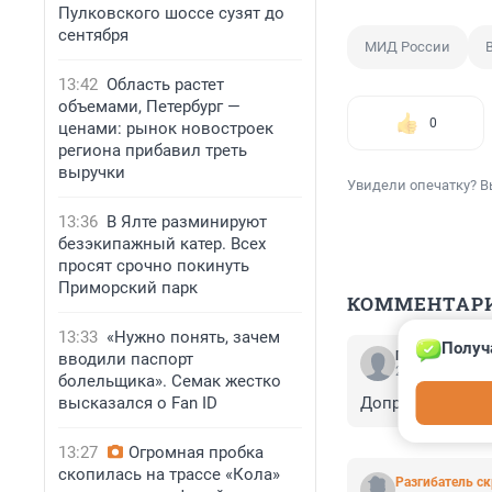
Пулковского шоссе сузят до
сентября
МИД России
13:42
Область растет
объемами, Петербург —
0
ценами: рынок новостроек
региона прибавил треть
выручки
Увидели опечатку? В
13:36
В Ялте разминируют
безэкипажный катер. Всех
просят срочно покинуть
Приморский парк
КОММЕНТАР
13:33
«Нужно понять, зачем
Получ
Гость
вводили паспорт
20 февраля 202
болельщика». Семак жестко
высказался о Fan ID
Допрыгалися англ
13:27
Огромная пробка
скопилась на трассе «Кола»
Разгибатель с