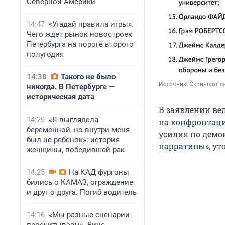
Северной Америки
14:47
«Угадай правила игры».
Чего ждет рынок новостроек
Петербурга на пороге второго
полугодия
14:38
Такого не было
Источник: 
Скриншот с
никогда. В Петербурге —
историческая дата
В заявлении ве
14:29
«Я выглядела
на конфронтаци
беременной, но внутри меня
усилия по демо
был не ребенок»: история
нарративы», ут
женщины, победившей рак
14:25
На КАД фургоны
бились о КАМАЗ, ограждение
и друг о друга. Погиб водитель
14:16
«Мы разные сценарии