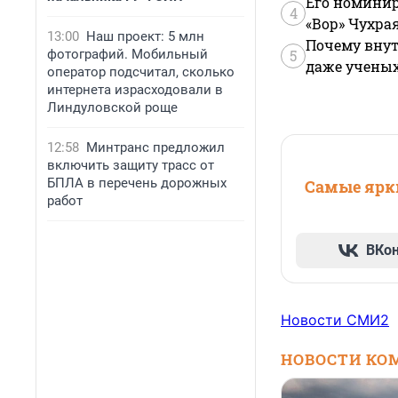
Его номинир
4
«Вор» Чухра
13:00
Наш проект: 5 млн
Почему внут
фотографий. Мобильный
5
даже учены
оператор подсчитал, сколько
интернета израсходовали в
Линдуловской роще
12:58
Минтранс предложил
включить защиту трасс от
БПЛА в перечень дорожных
Самые ярки
работ
ВКо
Новости СМИ2
НОВОСТИ КО