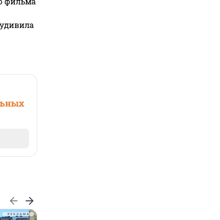
го фильма
 удивила
льных