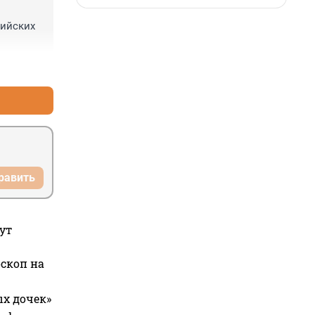
ийских 
+0
–0
равить
ут
оскоп на
ых дочек»