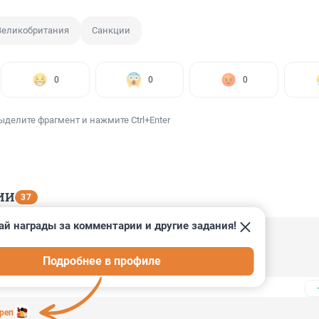
Великобритания
Санкции
0
0
0
ыделите фрагмент и нажмите Ctrl+Enter
ИИ
37
ай награды за комментарии и другие задания!
4, 22:59
Подробнее в профиле
о- саксы, копец теперь ихней науке....
креп