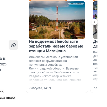
На водоёмах Ленобласти
Девело
заработали новые базовые
добро
станции МегаФона
Когда-то
дети игр
Инженеры МегаФона установили
а и
до темно
телеком-оборудование на
топ-
новости н
популярных водоёмах
традиция
Ленинградской области. Базовые
я
экономич
станции вблизи Лемболовского и
отсутств
Раздолинского озёр, а также
сделали 
недалеко от Большого Тосненского
водопада.
7 августа, 14:59
7 августа,