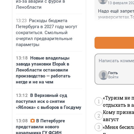
из-за аварии с фурой в
13 февраля 202
Ленобласти
Надо ещё запрет
университетах.Т
13:23
Расходы бюджета
Петербурга в 2027 году могут
сократиться. Смольный
очертил предварительные
параметры
13:18
Новые владельцы
завода упаковки Elopak в
Ленобласти остановили
Гость
производство — работать
Войти
негде и не на чем
13:12
В Верховный суд
«Туризм не 
1
поступил иск о снятии
отдыхать в а
«Яблока» с выборов в Госдуму
Кому призна
2
август
13:08
В Петербурге
3
«Меня бесил
представили нового
начальника ГУ ФСИН