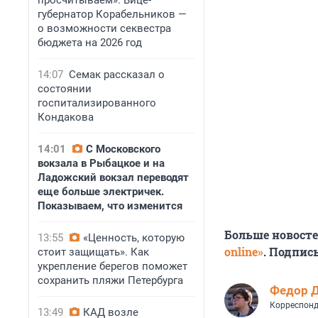
просчитываем». Вице-
губернатор Корабельников —
о возможности секвестра
бюджета на 2026 год
14:07
Семак рассказал о
состоянии
госпитализированного
Кондакова
14:01
С Московского
вокзала в Рыбацкое и на
Ладожский вокзал переводят
еще больше электричек.
Показываем, что изменится
Больше новост
13:55
«Ценность, которую
online»
. Подпис
стоит защищать». Как
укрепление берегов поможет
сохранить пляжи Петербурга
Федор 
Корреспонд
13:49
КАД возле