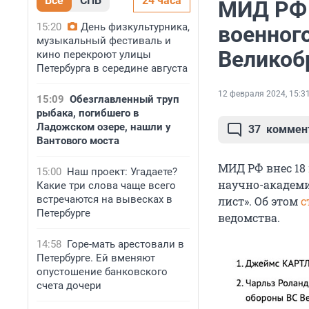
Все
СПБ
24 часа
МИД РФ 
15:20
День физкультурника,
военног
музыкальный фестиваль и
Великоб
кино перекроют улицы
Петербурга в середине августа
12 февраля 2024, 15:3
15:09
Обезглавленный труп
рыбака, погибшего в
Ладожском озере, нашли у
37
коммен
Вантового моста
МИД РФ внес 18
15:00
Наш проект: Угадаете?
научно-академи
Какие три слова чаще всего
встречаются на вывесках в
лист». Об этом
с
Петербурге
ведомства.
14:58
Горе-мать арестовали в
Петербурге. Ей вменяют
опустошение банковского
счета дочери