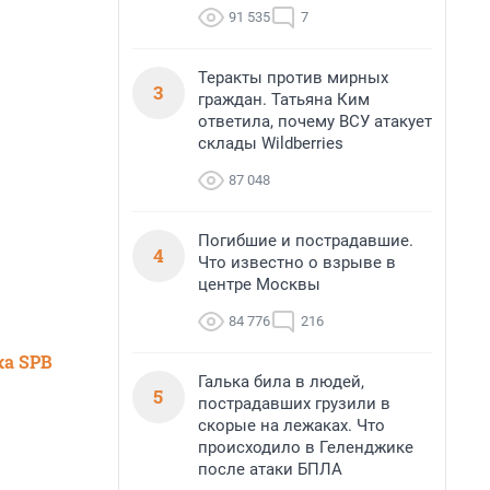
91 535
7
Теракты против мирных
3
граждан. Татьяна Ким
ответила, почему ВСУ атакует
склады Wildberries
87 048
Погибшие и пострадавшие.
4
Что известно о взрыве в
центре Москвы
84 776
216
ка SPB
Галька била в людей,
5
пострадавших грузили в
скорые на лежаках. Что
происходило в Геленджике
после атаки БПЛА