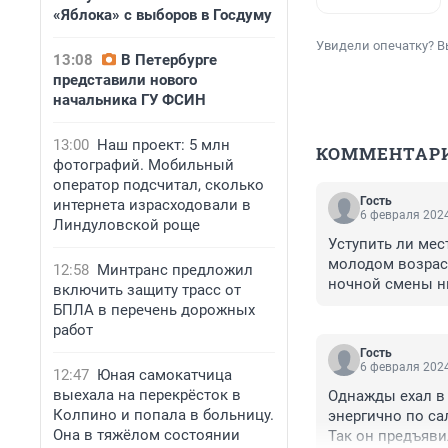
«Яблока» с выборов в Госдуму
Увидели опечатку? В
13:08
В Петербурге
представили нового
начальника ГУ ФСИН
13:00
Наш проект: 5 млн
КОММЕНТАР
фотографий. Мобильный
оператор подсчитал, сколько
Гость
интернета израсходовали в
6 февраля 2024
Линдуловской роще
Уступить ли мест
молодом возрасте
12:58
Минтранс предложил
ночной смены ни
включить защиту трасс от
такой уж немощно
БПЛА в перечень дорожных
работ
Гость
6 февраля 2024
12:47
Юная самокатчица
выехала на перекрёсток в
Однажды ехал в а
Колпино и попала в больницу.
энергично по сал
Она в тяжёлом состоянии
Так он предъявил