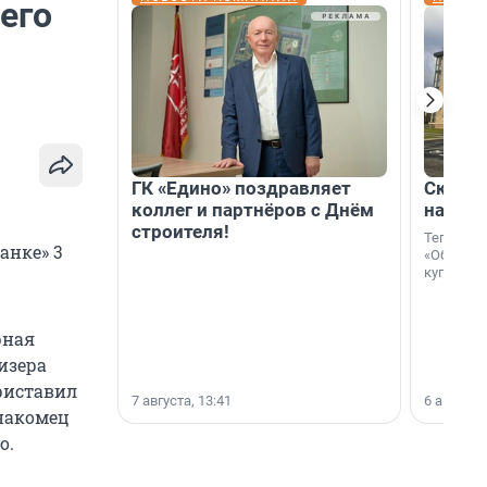
его
ГК «Едино» поздравляет
Скидка
коллег и партнёров с Днём
на гот
строителя!
Теперь к
анке» 3
«Образцо
купить с
рная
изера
риставил
7 августа, 13:41
6 августа,
знакомец
о.