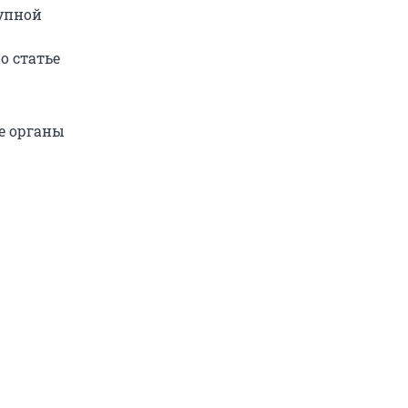
упной
о статье
е органы