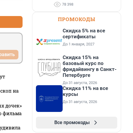
78 398
+0
–0
ПРОМОКОДЫ
Скидка 5% на все
сертификаты
До 1 января, 2027
равить
Скидка 15% на
базовый курс по
фридайвингу в Санкт-
Петербурге
ут
До 31 августа, 2026
Скидка 11% на все
оскоп на
курсы
До 31 августа, 2026
ых дочек»
го фильма
Все промокоды
 удивила