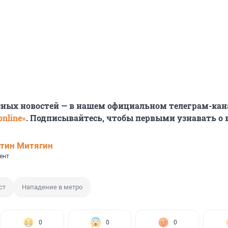
сных новостей — в нашем официальном телеграм-кан
nline»
. Подписывайтесь, чтобы первыми узнавать о
тин Митягин
ент
ст
Нападение в метро
0
0
0