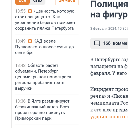
Все
СПБ
24 часа
Полиция
13:55
«Ценность, которую
на фигур
стоит защищать». Как
укрепление берегов поможет
сохранить пляжи Петербурга
3 февраля 2024, 10:35
13:49
КАД возле
168
комме
Пулковского шоссе сузят до
сентября
В Петербурге з
13:42
Область растет
нападении на фи
объемами, Петербург —
февраля. У нег
ценами: рынок новостроек
региона прибавил треть
выручки
Инцидент произ
речка» и «Пионе
13:36
В Ялте разминируют
чемпионата Ро
безэкипажный катер. Всех
к его шее предм
просят срочно покинуть
ударил юного с
Приморский парк