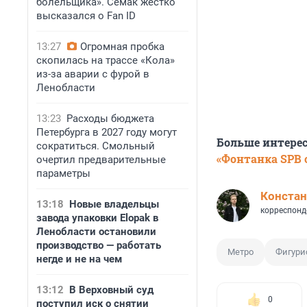
болельщика». Семак жестко
высказался о Fan ID
13:27
Огромная пробка
скопилась на трассе «Кола»
из-за аварии с фурой в
Ленобласти
13:23
Расходы бюджета
Петербурга в 2027 году могут
Больше интере
сократиться. Смольный
«Фонтанка SPB o
очертил предварительные
параметры
Констан
13:18
Новые владельцы
корреспонд
завода упаковки Elopak в
Ленобласти остановили
производство — работать
Метро
Фигури
негде и не на чем
13:12
В Верховный суд
0
поступил иск о снятии