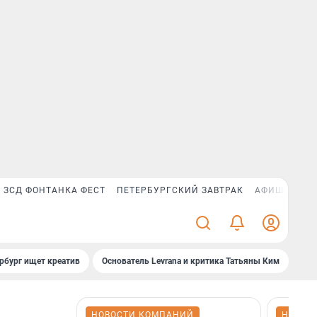
ЗСД ФОНТАНКА ФЕСТ
ПЕТЕРБУРГСКИЙ ЗАВТРАК
АФИША PLUS
рбург ищет креатив
Основатель Levrana и критика Татьяны Ким
Зач
НОВОСТИ КОМПАНИЙ
НОВОС