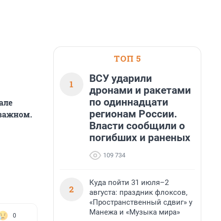
ТОП 5
ВСУ ударили
1
дронами и ракетами
по одиннадцати
але
регионам России.
 важном.
Власти сообщили о
погибших и раненых
109 734
Куда пойти 31 июля–2
2
августа: праздник флоксов,
«Пространственный сдвиг» у
Манежа и «Музыка мира»
0