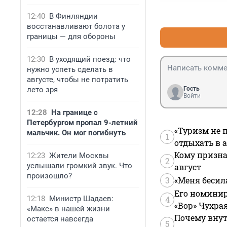
глазах я ---хулига
12:40
В Финляндии
восстанавливают болота у
границы — для обороны
12:30
В уходящий поезд: что
нужно успеть сделать в
августе, чтобы не потратить
лето зря
Гость
Войти
12:28
На границе с
Петербургом пропал 9-летний
«Туризм не 
мальчик. Он мог погибнуть
1
отдыхать в а
Кому призна
12:23
Жители Москвы
2
услышали громкий звук. Что
август
произошло?
3
«Меня бесил
Его номинир
12:18
Министр Шадаев:
4
«Вор» Чухра
«Макс» в нашей жизни
Почему внут
остается навсегда
5