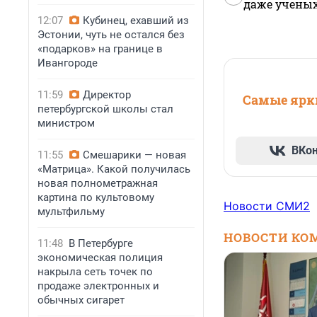
даже учены
12:07
Кубинец, ехавший из
Эстонии, чуть не остался без
«подарков» на границе в
Ивангороде
11:59
Директор
Самые ярки
петербургской школы стал
министром
ВКо
11:55
Смешарики — новая
«Матрица». Какой получилась
новая полнометражная
картина по культовому
Новости СМИ2
мультфильму
НОВОСТИ КО
11:48
В Петербурге
экономическая полиция
накрыла сеть точек по
продаже электронных и
обычных сигарет