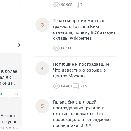
90 905
7
Теракты против мирных
3
граждан. Татьяна Ким
ответила, почему ВСУ атакует
склады Wildberries
86 580
Погибшие и пострадавшие.
4
Что известно о взрыве в
 в более 
центре Москвы
л я с 
 она не 
84 401
216
+0
–0
Галька била в людей,
5
пострадавших грузили в
скорые на лежаках. Что
Бегали 
происходило в Геленджике
не упал. 
после атаки БПЛА
о в его 