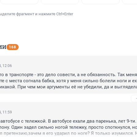
ыделите фрагмент и нажмите Ctrl+Enter
ИИ
168
, 12:06
о в транспорте - это дело совести, а не обязанность. Так меня
 с места согнала бабка, хотя у меня сильно болели ноги и еха
какой. При чем мои аргументы её не убедили, да и выглядела
й. Наглая ....рь. Так и пришлось терпеть.
, 11:59
втобусе с тележкой. В автобусе ехали два паренька, лет 9-ти. 
ону. Один задел сильно ногой тележку, просто споткнулся, но 
 претензию,зачем я его ударил по ноге? Я только изумился. Н