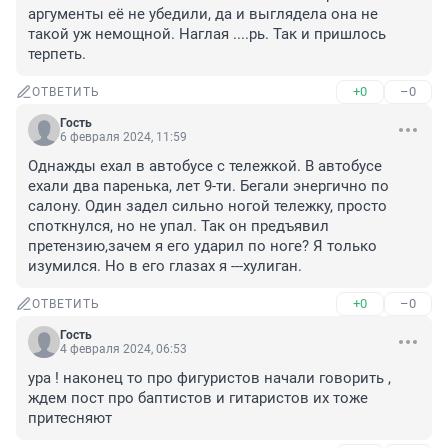
аргументы её не убедили, да и выглядела она не 
такой уж немощной. Наглая ....рь. Так и пришлось 
терпеть.
+0
–0
ОТВЕТИТЬ
Гость
6 февраля 2024, 11:59
Однажды ехал в автобусе с тележкой. В автобусе 
ехали два паренька, лет 9-ти. Бегали энергично по 
салону. Один задел сильно ногой тележку, просто 
споткнулся, но не упал. Так он предъявил 
претензию,зачем я его ударил по ноге? Я только 
изумился. Но в его глазах я ---хулиган.
+0
–0
ОТВЕТИТЬ
Гость
4 февраля 2024, 06:53
ура ! наконец то про фигуристов начали говорить , 
ждем пост про баптистов и гитаристов их тоже 
притесняют