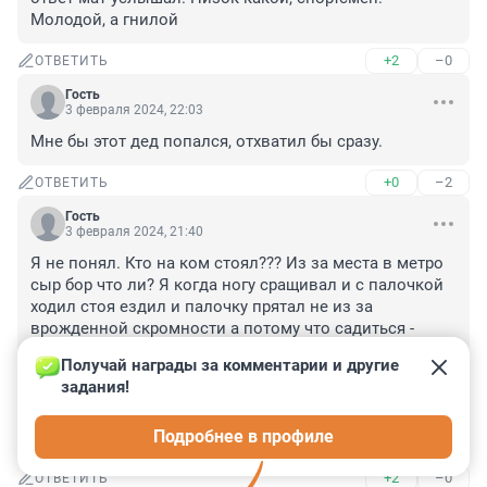
Молодой, а гнилой
+2
–0
ОТВЕТИТЬ
Гость
3 февраля 2024, 22:03
Мне бы этот дед попался, отхватил бы сразу.
+0
–2
ОТВЕТИТЬ
Гость
3 февраля 2024, 21:40
Я не понял. Кто на ком стоял??? Из за места в метро 
сыр бор что ли? Я когда ногу сращивал и с палочкой 
ходил стоя ездил и палочку прятал не из за 
врожденной скромности а потому что садиться - 
вставать сложнее намного чем нагрузку с ноги снять 
Получай награды за комментарии и другие 
оперевшись о поручень. Уступали кстати в 9 случаях 
задания!
из 10 приходилось устокаивать "не надо сейчас 
выхожу" =) телепаю что место в метро там не при 
Подробнее в профиле
чем... там что то с переходом на личности было...
+2
–0
ОТВЕТИТЬ