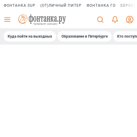
ФОНТАНКА SUP
(ОТ)ЛИЧНЫЙ ПИТЕР
ФОНТАНКА ГО
СЕРЕБР
Куда пойти на выходных
Образование в Петербурге
Кто поступ