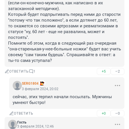
(если-он-конечно-мужчина, как написано в их 
затасканной методичке).

Который будет подпрыгивать перед ними до старости 
"потому что так положено", а если дотянет до 60 лет, 
то окажется со своими артрозами и ревматизмами в 
статусе "ну, 60 лет - еще не развалина, может и 
постоять".

Помните об этом, когда в следующий раз очередная 
"она-старенькая-у-нее-больные ножки" будет вас учить 
своему "сам таким будешь". Спрашивайте в ответ: а 
ты-то сама уступала?
+5
–2
ОТВЕТИТЬ
1
SERG1804
3 февраля 2024, 20:02
сейчас, этих терпил начали посылать. Мужчины 
умнеют быстро!
+0
–0
ОТВЕТИТЬ
Гость
3 февраля 2024, 12:46