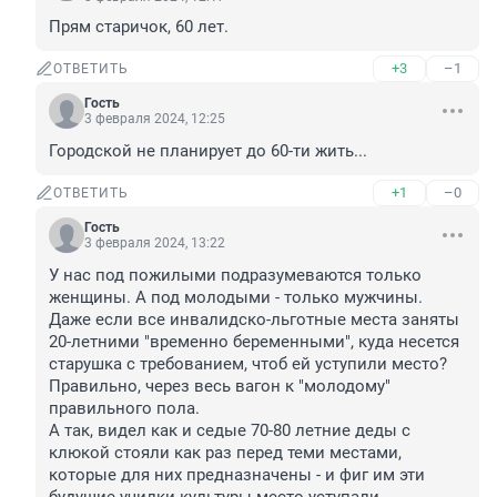
Прям старичок, 60 лет.
+3
–1
ОТВЕТИТЬ
Гость
3 февраля 2024, 12:25
Городской не планирует до 60-ти жить...
+1
–0
ОТВЕТИТЬ
Гость
3 февраля 2024, 13:22
У нас под пожилыми подразумеваются только 
женщины. А под молодыми - только мужчины. 

Даже если все инвалидско-льготные места заняты 
20-летними "временно беременными", куда несется 
старушка с требованием, чтоб ей уступили место? 
Правильно, через весь вагон к "молодому" 
правильного пола.

А так, видел как и седые 70-80 летние деды с 
клюкой стояли как раз перед теми местами, 
которые для них предназначены - и фиг им эти 