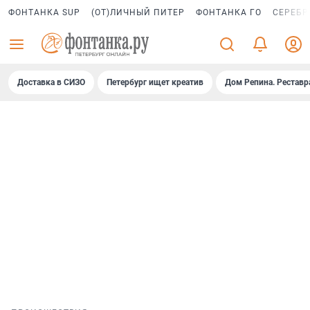
ФОНТАНКА SUP
(ОТ)ЛИЧНЫЙ ПИТЕР
ФОНТАНКА ГО
СЕРЕБР
Доставка в СИЗО
Петербург ищет креатив
Дом Репина. Реставр