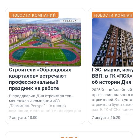
НОВОСТИ КОМПАНИЙ
НОВОСТИ КОМПАНИ
Строители «Образцовых
ГЭС, марки, искус
кварталов» встречают
ВВП: в ГК «ПСК» р
профессиональный
об истории Дня с
праздник на работе
2026-й — юбилейный го
профессионального пр
В преддверии Дня строителя топ-
строителей. 9 августа 2
менеджеры компании «СЗ
строителя будет отмечат
„Терминал-Ресурс“ — о планах
раз. В ГК «ПСК» напомни
компании, испытаниях и поводах для
появился праздник и к
осторожного оптимизма.
7 августа, 18:00
7 августа, 16:20
поменялась роль строит