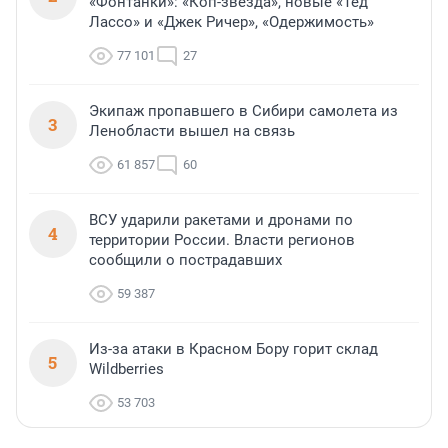
«Фонтанки»: «Коп-звезда», новые «Тед
Лассо» и «Джек Ричер», «Одержимость»
77 101
27
Экипаж пропавшего в Сибири самолета из
3
Ленобласти вышел на связь
61 857
60
ВСУ ударили ракетами и дронами по
4
территории России. Власти регионов
сообщили о пострадавших
59 387
Из-за атаки в Красном Бору горит склад
5
Wildberries
53 703