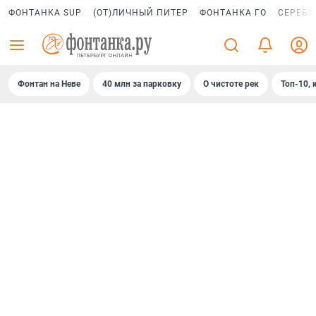
ФОНТАНКА SUP
(ОТ)ЛИЧНЫЙ ПИТЕР
ФОНТАНКА ГО
СЕРЕБР
Фонтан на Неве
40 млн за парковку
О чистоте рек
Топ-10, 