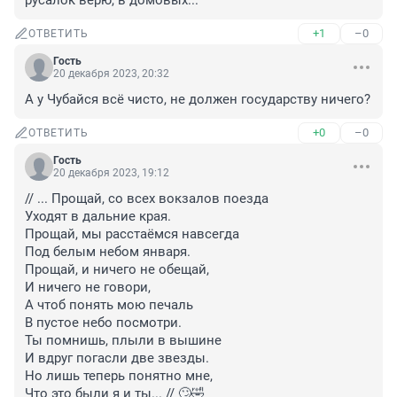
русалок верю, в домовых...
+1
–0
ОТВЕТИТЬ
Гость
20 декабря 2023, 20:32
А у Чубайся всё чисто, не должен государству ничего?
+0
–0
ОТВЕТИТЬ
Гость
20 декабря 2023, 19:12
// ... Прощай, со всех вокзалов поезда

Уходят в дальние края.

Прощай, мы расстаёмся навсегда

Под белым небом января.

Прощай, и ничего не обещай,

И ничего не говори,

А чтоб понять мою печаль

В пустое небо посмотри.

Ты помнишь, плыли в вышине

И вдруг погасли две звезды.

Но лишь теперь понятно мне,

Что это были я и ты... // 🙄🤣