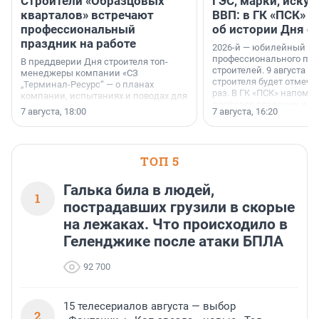
Строители «Образцовых
ГЭС, марки, искус
кварталов» встречают
ВВП: в ГК «ПСК» р
профессиональный
об истории Дня с
праздник на работе
2026-й — юбилейный го
профессионального пр
В преддверии Дня строителя топ-
строителей. 9 августа 2
менеджеры компании «СЗ
строителя будет отмечат
„Терминал-Ресурс“ — о планах
раз. В ГК «ПСК» напомни
компании, испытаниях и поводах для
появился праздник и к
осторожного оптимизма.
7 августа, 18:00
7 августа, 16:20
поменялась роль строит
ТОП 5
Галька била в людей,
1
пострадавших грузили в скорые
на лежаках. Что происходило в
Геленджике после атаки БПЛА
92 700
15 телесериалов августа — выбор
2