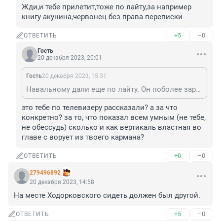
Жди,и тебе прилетит,тоже по лайту,за например 
книгу акунина,червонец без права переписки
+5
–0
ОТВЕТИТЬ
Гость
20 декабря 2023, 20:01
Гость
20 декабря 2023, 15:31
Навальному дали еще по лайту. Он поболее заработал
это тебе по телевизеру рассказали? а за что 
конкретно? за то, что показал всем умным (не тебе, 
не обессудь) сколько и как вертикаль властная во 
главе с ворует из твоего кармана?
+0
–0
ОТВЕТИТЬ
279496892
20 декабря 2023, 14:58
На месте Ходорковского сидеть должен был другой.
+5
–0
ОТВЕТИТЬ