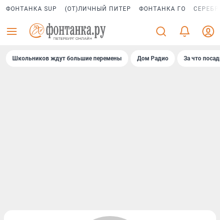
ФОНТАНКА SUP
(ОТ)ЛИЧНЫЙ ПИТЕР
ФОНТАНКА ГО
СЕРЕБР
Школьников ждут большие перемены
Дом Радио
За что поса