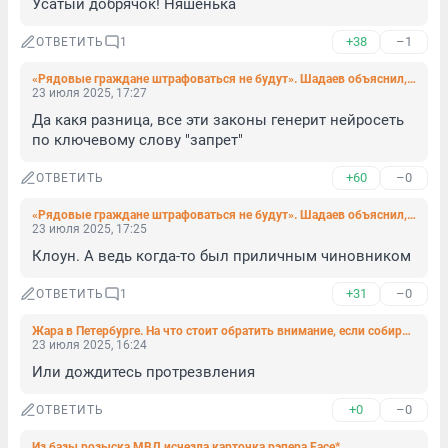
Усатый добрячок! Няшенька
+38
–1
ОТВЕТИТЬ
1
«Рядовые граждане штрафоваться не будут». Шадаев объяснил, кому грозят штрафы за поиск экстремистских материалов в Сети
23 июля 2025, 17:27
Да какя разница, все эти законы генерит нейросеть 
по ключевому слову "запрет"
+60
–0
ОТВЕТИТЬ
«Рядовые граждане штрафоваться не будут». Шадаев объяснил, кому грозят штрафы за поиск экстремистских материалов в Сети
23 июля 2025, 17:25
Клоун. А ведь когда-то был приличным чиновником
+31
–0
ОТВЕТИТЬ
1
Жара в Петербурге. На что стоит обратить внимание, если собираетесь купаться
23 июля 2025, 16:24
Или дождитесь протрезвления
+0
–0
ОТВЕТИТЬ
Из базы розыска МВД исчезла карточка рэпера Face*