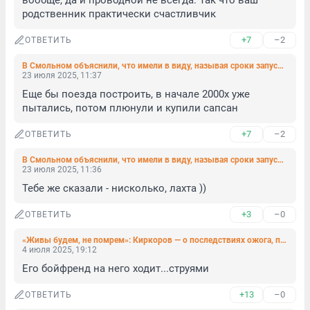
вообще, да и проводной не всегда. Так что ваш 
родственник практически счастливчик
+7
–2
ОТВЕТИТЬ
В Смольном объяснили, что имели в виду, называя сроки запуска ВСМ
23 июля 2025, 11:37
Еще бы поезда построить, в начале 2000х уже 
пытались, потом плюнули и купили сапсан
+7
–2
ОТВЕТИТЬ
В Смольном объяснили, что имели в виду, называя сроки запуска ВСМ
23 июля 2025, 11:36
Тебе же сказали - нисколько, лахта ))
+3
–0
ОТВЕТИТЬ
«Живы будем, не помрем»: Киркоров — о последствиях ожога, полученного на концерте в Петербурге
4 июля 2025, 19:12
Его бойфренд на него ходит...струями
+13
–0
ОТВЕТИТЬ