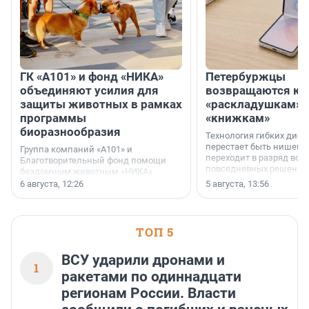
ГК «А101» и фонд «НИКА»
Петербуржцы
объединяют усилия для
возвращаются к
защиты животных в рамках
«раскладушкам» 
программы
«книжкам»
биоразнообразия
Технология гибких дисп
перестает быть нишевы
Группа компаний «А101» и
переходит в разряд вос
Благотворительный фонд помощи
повседневных решений
бездомным животным «НИКА»
заключили соглашение о
6 августа, 12:26
5 августа, 13:56
стратегическом сотрудничестве.
ТОП 5
ВСУ ударили дронами и
1
ракетами по одиннадцати
регионам России. Власти