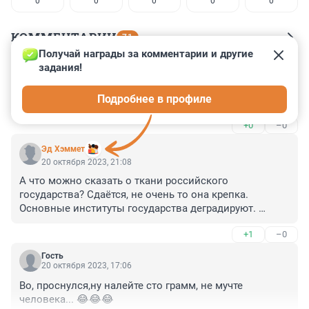
0
0
0
0
0
КОММЕНТАРИИ
71
Получай награды за комментарии и другие 
задания!
Гость
21 октября 2023, 00:35
Подробнее в профиле
Пей философ
+0
–0
Эд Хэммет
20 октября 2023, 21:08
А что можно сказать о ткани российского 
государства? Сдаётся, не очень то она крепка. 
Основные институты государства деградируют. 
Можно вспомнить июньский мятеж Пригожина, когда 
+1
–0
никто восставшим не оказывал сопротивления.
Гость
20 октября 2023, 17:06
Во, проснулся,ну налейте сто грамм, не мучте 
человека... 😂😂😂