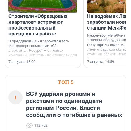
Строители «Образцовых
На водоёмах Лен
кварталов» встречают
заработали новы
профессиональный
станции МегаФон
праздник на работе
Инженеры МегаФона ус
телеком-оборудование 
В преддверии Дня строителя топ-
популярных водоёмах
менеджеры компании «СЗ
Ленинградской области
„Терминал-Ресурс“ — о планах
станции вблизи Лембол
компании, испытаниях и поводах для
Раздолинского озёр, а 
осторожного оптимизма.
7 августа, 18:00
7 августа, 14:59
недалеко от Большого Т
водопада.
ТОП 5
ВСУ ударили дронами и
1
ракетами по одиннадцати
регионам России. Власти
сообщили о погибших и раненых
112 752