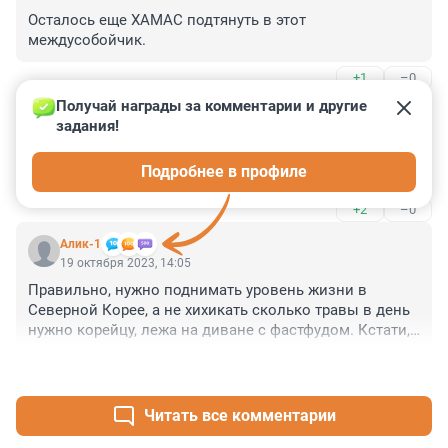
Осталось еще ХАМАС подтянуть в этот 
междусобойчик.
+1
–0
Получай награды за комментарии и другие 
Гость
19 октября 2023, 14:51
задания!
он идет узнать, чтобы знать, какой будет жизнь в 
Подробнее в профиле
России через несколько лет
+2
–0
Алик-1
19 октября 2023, 14:05
Правильно, нужно поднимать уровень жизни в 
Северной Корее, а не хихикать сколько травы в день 
нужно корейцу, лежа на диване с фастфудом. Кстати, 
любят смаковать побеги из КНДР, но нередко 
+0
–1
случаются побеги и в КНДР. Только об этом много не 
рассказывают
Читать все комментарии