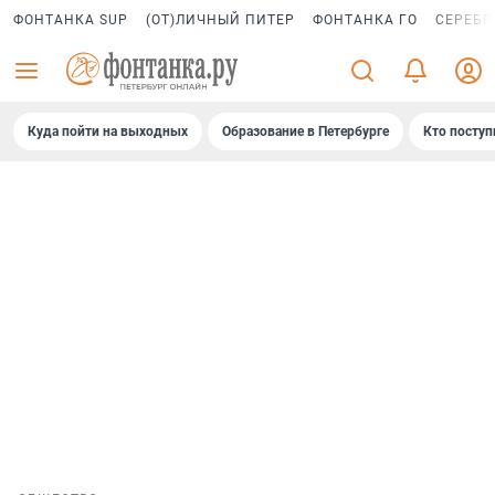
ФОНТАНКА SUP
(ОТ)ЛИЧНЫЙ ПИТЕР
ФОНТАНКА ГО
СЕРЕБР
Куда пойти на выходных
Образование в Петербурге
Кто поступ