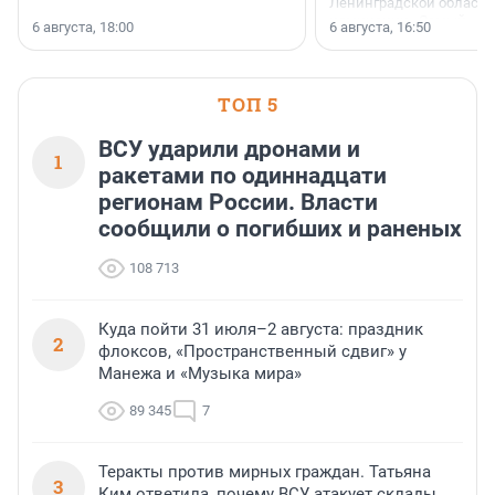
Ленинградской области 
номинации «Самый
6 августа, 18:00
6 августа, 16:50
клиентоориентированн
застройщик Ленинград
области».
ТОП 5
ВСУ ударили дронами и
1
ракетами по одиннадцати
регионам России. Власти
сообщили о погибших и раненых
108 713
Куда пойти 31 июля–2 августа: праздник
2
флоксов, «Пространственный сдвиг» у
Манежа и «Музыка мира»
89 345
7
Теракты против мирных граждан. Татьяна
3
Ким ответила, почему ВСУ атакует склады