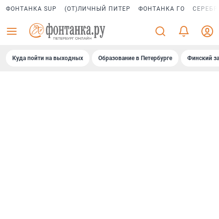
ФОНТАНКА SUP
(ОТ)ЛИЧНЫЙ ПИТЕР
ФОНТАНКА ГО
СЕРЕБР
Куда пойти на выходных
Образование в Петербурге
Финский за