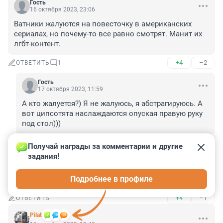
Гость
16 октября 2023, 23:06
Baтники жалуются на повесточку в американских 
сериалах, но почему-то все равно смотрят. Манит их 
лгбт-контент.
+4
–2
ОТВЕТИТЬ
1
Гость
17 октября 2023, 11:59
А кто жалуется?) Я не жалуюсь, я абстрагируюсь. А 
вот ципсотята наслаждаются опуская правую руку 
под стол)))
+0
–1
ОТВЕТИТЬ
Получай награды за комментарии и другие 
задания!
Гость
16 октября 2023, 21:29
Подробнее в профиле
Посмотрел не без удовольствия
+4
–1
ОТВЕТИТЬ
Pilat