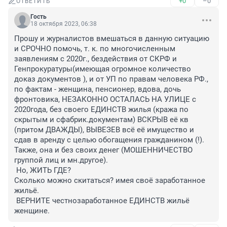
+0
–0
ОТВЕТИТЬ
Гость
18 октября 2023, 06:38
Прошу и журналистов вмешаться в данную ситуацию 
и СРОЧНО помочь, т. к. по многочисленным 
заявлениям с 2020г., бездействия от СКРФ и 
Генпрокуратуры(имеющая огромное количество 
доказ документов ), и от УП по правам человека РФ., 
по фактам - женщина, пенсионер, вдова, дочь 
фронтовика, НЕЗАКОННО ОСТАЛАСЬ НА УЛИЦЕ с 
2020года, без своего ЕДИНСТВ жилья (кража по 
скрытым и сфабрик.документам) ВСКРЫВ её кв 
(притом ДВАЖДЫ), ВЫВЕЗЕВ всё её имущество и 
сдав в аренду с целью обогащения гражданином (!).

Также, она и без своих денег (МОШЕННИЧЕСТВО 
группой лиц и мн.другое).

 Но, ЖИТЬ ГДЕ?

Сколько можно скитаться? имея своё заработанное 
жильё.

 ВЕРНИТЕ честнозаработанное ЕДИНСТВ жильё 
женщине.