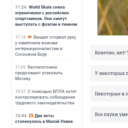
11:26
World Skate сняла
ограничения с российских
спортсменов. Они смогут
выступать с флагом и гимном
11:14
Вандал оторвал руку
у памятника воинам-
интернационалистам в
Конечно, нет!
Сосновом Бору
11:03
Беспилотники
У некоторых 
продолжают атаковать
Москву
10:57
С помощью БПЛА хотят
Некоторые и п
контролировать соблюдение
трудового законодательства
Все пауки уме
10:44
Две яхты
столкнулись в Малой Невке