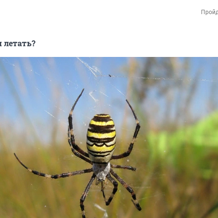
Пройд
 летать?