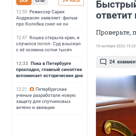
Все
СПБ
24 часа
Быстрый 
12:59
Режиссер Сарик
ответит
Андреасян заявляет: фильм
про Колобка снял не он
Проверьте, 
12:47
Кошка открыла кран, и
случился потоп. Суд взыскал
10 октября 2023, 19:23
с её хозяина сотни тысяч
24
коммен
12:33
Пока в Петербурге
прохладно, главный синоптик
вспоминает исторические дни
12:21
Петербургские
ученые разработали новую
защиту для спутниковых
антенн и авиации