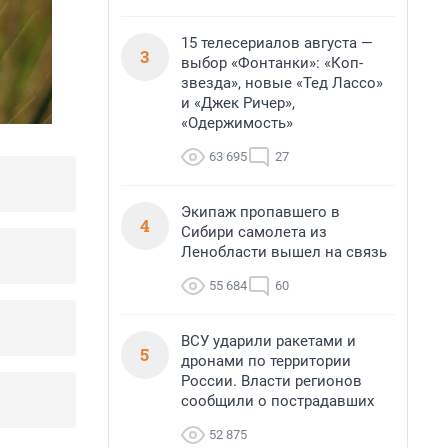
15 телесериалов августа —
3
выбор «Фонтанки»: «Коп-
звезда», новые «Тед Лассо»
и «Джек Ричер»,
«Одержимость»
63 695
27
Экипаж пропавшего в
4
Сибири самолета из
Ленобласти вышел на связь
55 684
60
ВСУ ударили ракетами и
5
дронами по территории
России. Власти регионов
сообщили о пострадавших
52 875