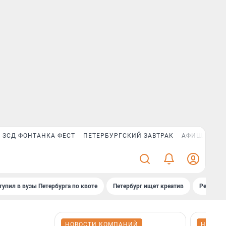
ЗСД ФОНТАНКА ФЕСТ
ПЕТЕРБУРГСКИЙ ЗАВТРАК
АФИША PLUS
тупил в вузы Петербурга по квоте
Петербург ищет креатив
Рейтинги
НОВОСТИ КОМПАНИЙ
НОВОС