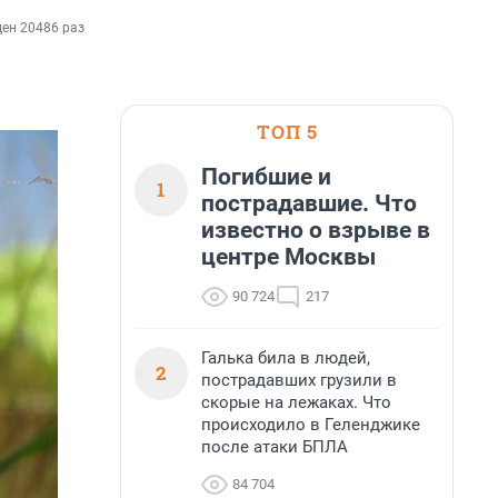
ен 20486 раз
ТОП 5
Погибшие и
1
пострадавшие. Что
известно о взрыве в
центре Москвы
90 724
217
Галька била в людей,
2
пострадавших грузили в
скорые на лежаках. Что
происходило в Геленджике
после атаки БПЛА
84 704