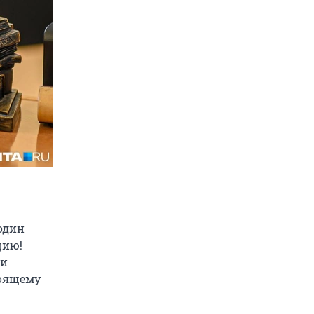
 один
цию!
ли
тоящему