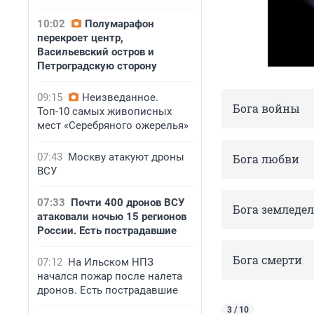
10:02
Полумарафон
перекроет центр,
Васильевский остров и
Петроградскую сторону
09:15
Неизведанное.
Бога войны
Топ-10 самых живописных
мест «Серебряного ожерелья»
07:43
Москву атакуют дроны
Бога любви
ВСУ
07:33
Почти 400 дронов ВСУ
Бога земледе
атаковали ночью 15 регионов
России. Есть пострадавшие
Бога смерти
07:12
На Ильском НПЗ
начался пожар после налета
дронов. Есть пострадавшие
3 / 10