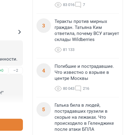
83 016
7
Теракты против мирных
3
граждан. Татьяна Ким
ответила, почему ВСУ атакует
склады Wildberries
81 133
анности.
Погибшие и пострадавшие.
4
+0
–2
Что известно о взрыве в
центре Москвы
80 043
216
" 
Галька била в людей,
5
+4
–0
пострадавших грузили в
скорые на лежаках. Что
происходило в Геленджике
после атаки БПЛА