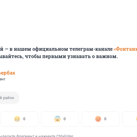
ей — в нашем официальном телеграм-канале
«Фонтан
ывайтесь, чтобы первыми узнавать о важном.
вербах
ент
й район
0
0
0
ыделите фрагмент и нажмите Ctrl+Enter