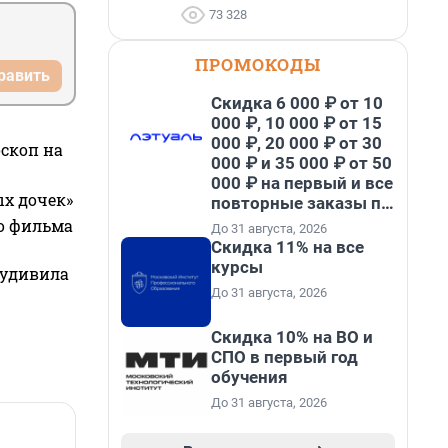
73 328
ПРОМОКОДЫ
равить
Скидка 6 000 ₽ от 10
000 ₽, 10 000 ₽ от 15
000 ₽, 20 000 ₽ от 30
оскоп на
000 ₽ и 35 000 ₽ от 50
000 ₽ на первый и все
ых дочек»
повторные заказы по
промокоду НАБЕРИ
го фильма
До 31 августа, 2026
Скидка 11% на все
курсы
 удивила
До 31 августа, 2026
Скидка 10% на ВО и
СПО в первый год
обучения
До 31 августа, 2026