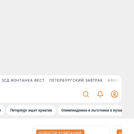
ЗСД ФОНТАНКА ФЕСТ
ПЕТЕРБУРГСКИЙ ЗАВТРАК
АФИША PLUS
и
Петербург ищет креатив
Олимпиадники и льготники в вузах СПб
НОВОСТИ КОМПАНИЙ
НОВОС