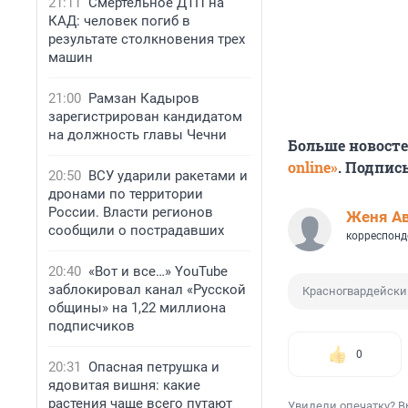
21:11
Смертельное ДТП на
КАД: человек погиб в
результате столкновения трех
машин
21:00
Рамзан Кадыров
зарегистрирован кандидатом
на должность главы Чечни
Больше новост
online»
. Подпис
20:50
ВСУ ударили ракетами и
дронами по территории
России. Власти регионов
Женя А
сообщили о пострадавших
корреспонд
20:40
«Вот и все…» YouTube
заблокировал канал «Русской
Красногвардейски
общины» на 1,22 миллиона
подписчиков
0
20:31
Опасная петрушка и
ядовитая вишня: какие
растения чаще всего путают
Увидели опечатку? В