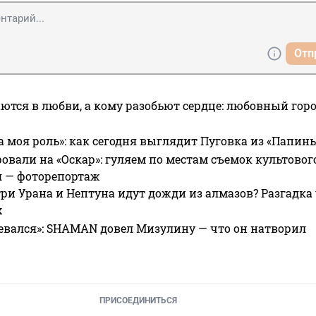
Отп
ются в любви, а кому разобьют сердце: любовный гор
а моя роль»: как сегодня выглядит Пуговка из «Папин
овали на «Оскар»: гуляем по местам съемок культово
я — фоторепортаж
ри Урана и Нептуна идут дожди из алмазов? Разгадка
х
евался»: SHAMAN довел Мизулину — что он натворил
ПРИСОЕДИНИТЬСЯ