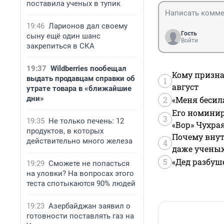
поставила ученых в тупик
19:46
Ларионов дал своему
Гость
сыну ещё один шанс
Войти
закрепиться в СКА
19:37
Wildberries пообещал
Кому призна
выдать продавцам справки об
1
август
утрате товара в «ближайшие
дни»
2
«Меня бесил
Его номинир
3
19:35
Не только печень: 12
«Вор» Чухра
продуктов, в которых
Почему внут
действительно много железа
4
даже учены
5
«Дед разбуш
19:29
Сможете не попасться
на уловки? На вопросах этого
теста спотыкаются 90% людей
19:23
Азербайджан заявил о
готовности поставлять газ на