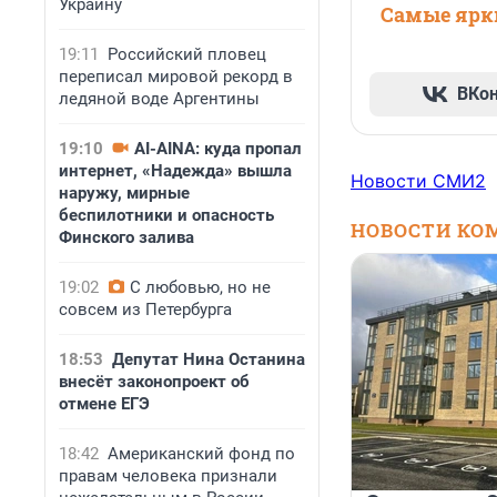
Украину
Самые ярки
19:11
Российский пловец
переписал мировой рекорд в
ВКо
ледяной воде Аргентины
19:10
AI-AINA: куда пропал
интернет, «Надежда» вышла
Новости СМИ2
наружу, мирные
беспилотники и опасность
НОВОСТИ КО
Финского залива
19:02
С любовью, но не
совсем из Петербурга
18:53
Депутат Нина Останина
внесёт законопроект об
отмене ЕГЭ
18:42
Американский фонд по
правам человека признали