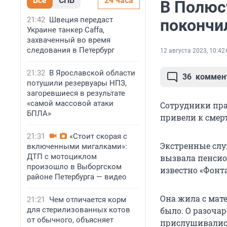
Все
СПБ
24 часа
В Полюс
21:42
Швеция передаст
покончи
Украине танкер Caffa,
захваченный во время
следования в Петербург
12 августа 2023, 10:42
21:32
В Ярославской области
36
коммен
потушили резервуары НПЗ,
загоревшиеся в результате
«самой массовой атаки
Сотрудники пр
БПЛА»
привели к смер
21:31
«Стоит скорая с
Экстренные слу
включенными мигалками»:
ДТП с мотоциклом
вызвала пенсио
произошло в Выборгском
известно «Фонта
районе Петербурга — видео
Она жила с мат
21:21
Чем отличается корм
для стерилизованных котов
было. О разоча
от обычного, объясняет
прислушивались