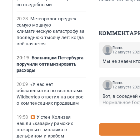
со съедобными
20:28
Метеоролог предрек
самую мощную
климатическую катастрофу за
КОММЕНТАР
последнюю тысячу лет: когда
всё начнется
Гость
12 августа 2023
20:19
Больницам Петербурга
Мы не знаем кто 
поручили оптимизировать
расходы
Гость
20:09
«У нас нет
12 августа 2023
обязательства по выплатам».
Вот, в соседней
Wildberries ответил на вопрос
Нормальное Госуд
о компенсациях продавцам
19:58
У стен Колизея
нашли «казарму римских
пожарных»: мозаика с
дельфином и крабом