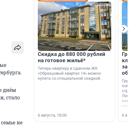
Скидка до 880 000 рублей
Группа
на готовое жильё*
клиен
рые
застро
Теперь квартиру в сданном ЖК
ербурга.
област
«Образцовый квартал 14» можно
купить со специальной скидкой.
Группа А
победите
е днём
строител
Ленингра
и, стало
номинац
клиенто
застройщ
6 августа, 18:00
6 августа,
области»
 семье не