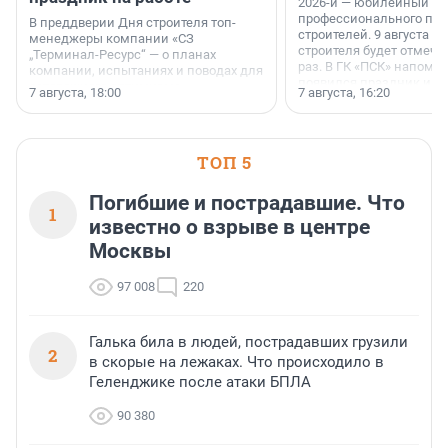
2026-й — юбилейный го
профессионального пр
В преддверии Дня строителя топ-
строителей. 9 августа 2
менеджеры компании «СЗ
строителя будет отмечат
„Терминал-Ресурс“ — о планах
раз. В ГК «ПСК» напомни
компании, испытаниях и поводах для
появился праздник и к
осторожного оптимизма.
7 августа, 18:00
7 августа, 16:20
поменялась роль строит
ТОП 5
Погибшие и пострадавшие. Что
1
известно о взрыве в центре
Москвы
97 008
220
Галька била в людей, пострадавших грузили
2
в скорые на лежаках. Что происходило в
Геленджике после атаки БПЛА
90 380