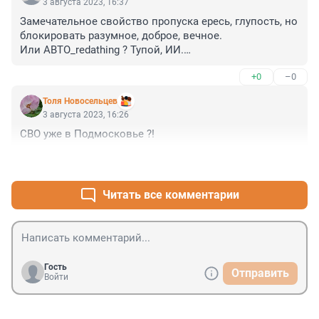
3 августа 2023, 16:37
Замечательное свойство пропуска ересь, глупость, но 
блокировать разумное, доброе, вечное. 

Или АВТО_redathing ? Тупой, ИИ.

Скорее ИА.
+0
–0
Толя Новосельцев
3 августа 2023, 16:26
СВО уже в Подмосковье ?!
+1
–1
Читать все комментарии
Гость
Отправить
Войти