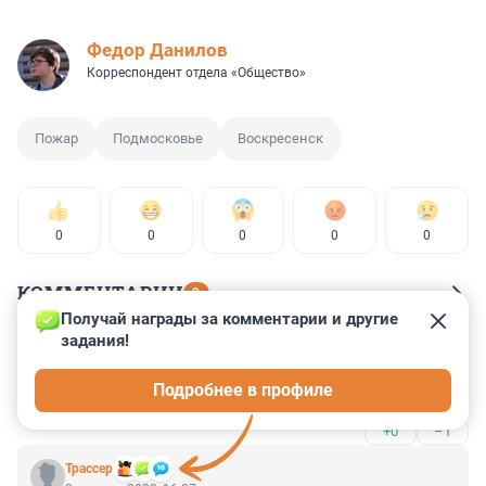
Федор Данилов
Корреспондент отдела «Общество»
Пожар
Подмосковье
Воскресенск
0
0
0
0
0
КОММЕНТАРИИ
9
Получай награды за комментарии и другие 
задания!
Гость
3 августа 2023, 18:39
Подробнее в профиле
Теперь дронам не на чем будет летать
+0
–1
Трассер