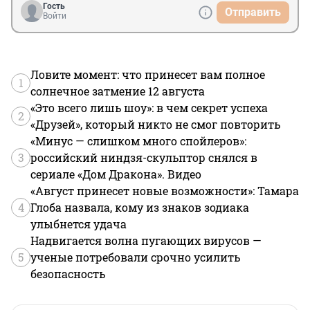
Гость
Отправить
Войти
Ловите момент: что принесет вам полное
1
солнечное затмение 12 августа
«Это всего лишь шоу»: в чем секрет успеха
2
«Друзей», который никто не смог повторить
«Минус — слишком много спойлеров»:
3
российский ниндзя-скульптор снялся в
сериале «Дом Дракона». Видео
«Август принесет новые возможности»: Тамара
4
Глоба назвала, кому из знаков зодиака
улыбнется удача
Надвигается волна пугающих вирусов —
5
ученые потребовали срочно усилить
безопасность