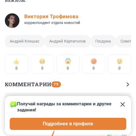
Виктория Трофимова
корреспондент отдела новостей
Андрей Клишас
Андрей Картаполов
Госдума
Совет Ф
0
0
0
0
0
КОММЕНТАРИИ
79
Гость
26 июля 2023, 12:22
Получай награды за комментарии и другие 
задания!
Клишас, я готов перечитать закон. Где пояснительная 
записка к изменению во втором чтении не повышать 
Подробнее в профиле
минимальный возраст до 21 года, каким 
законопроект изначально и вносился?
+0
–0