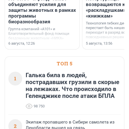
объединяют усилия для
возвращаются к
защиты животных в рамках
«раскладушкам» 
программы
«книжкам»
биоразнообразия
Технология гибких дисп
перестает быть нишевы
Группа компаний «А101» и
переходит в разряд вос
Благотворительный фонд помощи
повседневных решений
бездомным животным «НИКА»
заключили соглашение о
6 августа, 12:26
5 августа, 13:56
стратегическом сотрудничестве.
ТОП 5
Галька била в людей,
1
пострадавших грузили в скорые
на лежаках. Что происходило в
Геленджике после атаки БПЛА
98 750
Экипаж пропавшего в Сибири самолета из
2
Ленобласти вышел на связь