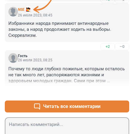
NSE
26 июля 2023, 08:45
Избранники народа принимают антинародные 
законы, а народ продолжает ходить на выборы. 
Сюрреализм.
+2
–0
Гость
26 июля 2023, 08:25
Почему то люди глубоко пожилые, которым осталось 
не так много лет, распоряжаются жизнями и 
здоровьем молодых граждан. Сами при этом 
пользуясь льготами, деньгами, получая звания в 
+3
–0
кабинетах десятками лет подряд и т.п. Вопроса они 
кого представляют? Кто их избирал? Идеи вообще 
вразрез с желаниями и чаяниями граждан идут...
Читать все комментарии