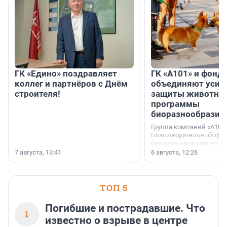
ГК «Едино» поздравляет
ГК «А101» и фонд
коллег и партнёров с Днём
объединяют усил
строителя!
защиты животных
программы
биоразнообразия
Группа компаний «А101»
Благотворительный фо
бездомным животным 
заключили соглашение
7 августа, 13:41
6 августа, 12:26
стратегическом сотрудн
ТОП 5
Погибшие и пострадавшие. Что
1
известно о взрыве в центре