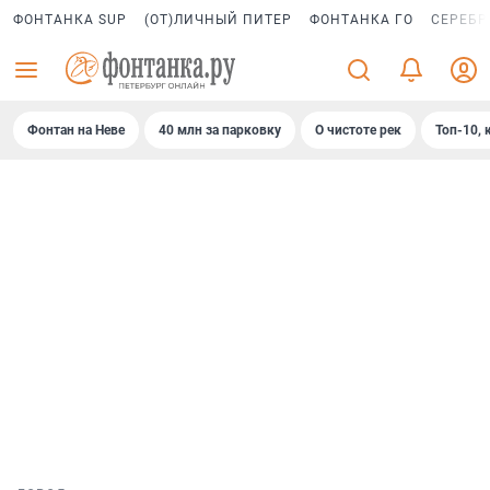
ФОНТАНКА SUP
(ОТ)ЛИЧНЫЙ ПИТЕР
ФОНТАНКА ГО
СЕРЕБР
Фонтан на Неве
40 млн за парковку
О чистоте рек
Топ-10, 