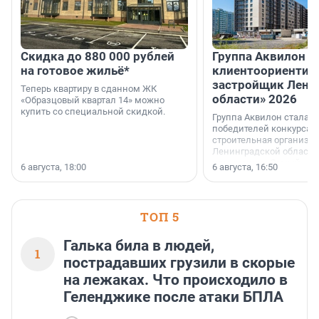
Скидка до 880 000 рублей
Группа Аквилон 
на готовое жильё*
клиентоориентир
застройщик Лени
Теперь квартиру в сданном ЖК
области» 2026
«Образцовый квартал 14» можно
купить со специальной скидкой.
Группа Аквилон стала 
победителей конкурса 
строительная организа
Ленинградской области 
номинации «Самый
6 августа, 18:00
6 августа, 16:50
клиентоориентированн
застройщик Ленинград
области».
ТОП 5
Галька била в людей,
1
пострадавших грузили в скорые
на лежаках. Что происходило в
Геленджике после атаки БПЛА