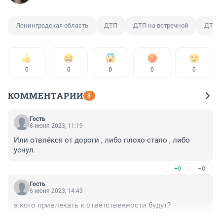
Ленинградская область
ДТП
ДТП на встречной
ДТП 
0
0
0
0
0
КОММЕНТАРИИ
3
Гость
8 июня 2023, 11:19
Или отвлёкся от дороги , либо плохо стало , либо 
уснул.
+0
–0
Гость
6 июня 2023, 14:43
а кого привлекать к ответственности будут?