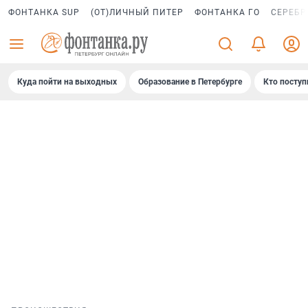
ФОНТАНКА SUP
(ОТ)ЛИЧНЫЙ ПИТЕР
ФОНТАНКА ГО
СЕРЕБР
Куда пойти на выходных
Образование в Петербурге
Кто поступ