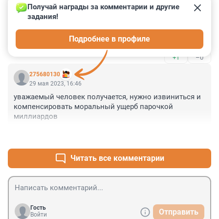
29 мая 2023, 16:55
Получай награды за комментарии и другие 
задания!
Прогнившая судебная система. Судебный 
департамент в городе оплот коррупции и дебилизма. 
Подробнее в профиле
В арбитражном суде в Москве у судьи по 30 дел в 
день. Чего она там толково то физически 
+1
–0
рассмотреть может. Председатель верховного на 
должности уже двух президентов фактически 
275680130
пересидел. Народ до сих пор вместо кабин в клетках 
29 мая 2023, 16:46
в зданиях суда. И т.д. и т.д. Один сплошной провал и 
уважаемый человек получается, нужно извиниться и 
распил бюджета.
компенсировать моральный ущерб парочкой 
миллиардов
+1
–0
Читать все комментарии
Гость
Отправить
Войти