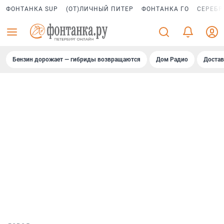
ФОНТАНКА SUP
(ОТ)ЛИЧНЫЙ ПИТЕР
ФОНТАНКА ГО
СЕРЕБР
Бензин дорожает — гибриды возвращаются
Дом Радио
Достав