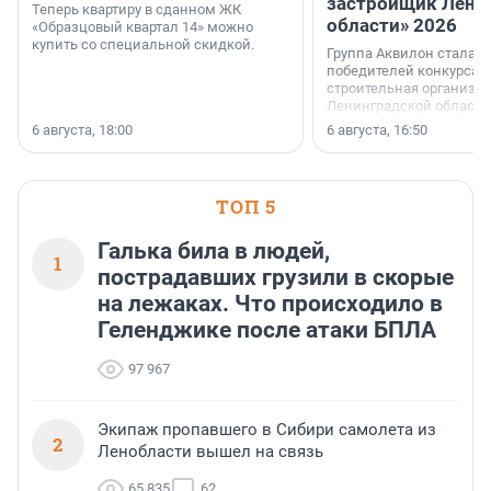
застройщик Лени
Теперь квартиру в сданном ЖК
области» 2026
«Образцовый квартал 14» можно
купить со специальной скидкой.
Группа Аквилон стала 
победителей конкурса 
строительная организа
Ленинградской области 
номинации «Самый
6 августа, 18:00
6 августа, 16:50
клиентоориентированн
застройщик Ленинград
области».
ТОП 5
Галька била в людей,
1
пострадавших грузили в скорые
на лежаках. Что происходило в
Геленджике после атаки БПЛА
97 967
Экипаж пропавшего в Сибири самолета из
2
Ленобласти вышел на связь
65 835
62