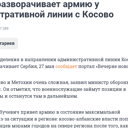
разворачивает армию у
тративной линии с Косово
7 289
тариев
деления в направлении административной линии Ко
ачивает Сербия, 27 мая
сообщает
портал «Вечерне ново
ово и Метохии очень сложная, заявил министр оборон
 Он отметил, что военнослужащие займут позиции в
 и останутся там в дальнейшем.
Вучевич привел армию в состояние максимальной
з-за ситуации в регионе: косово-албанские власти по
цев мэрами городов на севере региона после того, ка