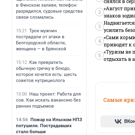
снялся в се
в Финском заливе, телефон
«Август при
разрядился, судовые средства
2
знаков зоди
связи сломались
Надвигается
3
усилить без
15:21
Трое мужчин
пострадали от атаки в
«Сами корми
4
Белгородской области,
приводят к 
женщина — в Брянской
«Туризм не 
5
отдыхать в а
15:12
Как превратить
обычную гречку в блюдо,
которое хочется есть: шесть
советов нутрициолога
15:00
Наш проект: Работа для
Самые ярки
сов. Как искать вакансию без
ранних подъемов
14:56
Пожар на Ильском НПЗ
ВКо
потушили. Пострадавших
стало больше