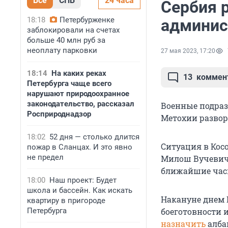
Все
СПБ
24 часа
Сербия 
18:18
Петербурженке
админис
заблокировали на счетах
больше 40 млн руб за
неоплату парковки
27 мая 2023, 17:20
18:14
На каких реках
13
коммен
Петербурга чаще всего
нарушают природоохранное
законодательство, рассказал
Военные подраз
Росприроднадзор
Метохии развор
18:02
52 дня — столько длится
Ситуация в Кос
пожар в Сланцах. И это явно
не предел
Милош Вучевич.
ближайшие часы
18:00
Наш проект: Будет
школа и бассейн. Как искать
Накануне днем 
квартиру в пригороде
Петербурга
боеготовности и
назначить
албан