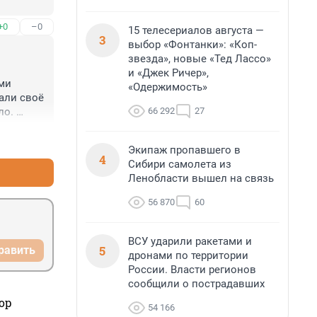
+0
–0
15 телесериалов августа —
3
выбор «Фонтанки»: «Коп-
звезда», новые «Тед Лассо»
и «Джек Ричер»,
ми 
«Одержимость»
али своё 
66 292
27
о. 
+4
–1
Экипаж пропавшего в
4
Сибири самолета из
Ленобласти вышел на связь
56 870
60
ВСУ ударили ракетами и
5
равить
дронами по территории
России. Власти регионов
сообщили о пострадавших
ор
54 166