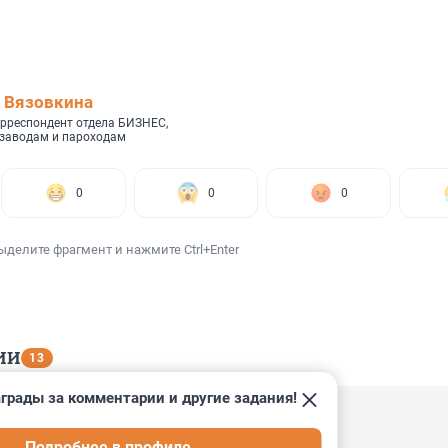
 Вязовкина
рреспондент отдела БИЗНЕС,
 заводам и пароходам
0
0
0
ыделите фрагмент и нажмите Ctrl+Enter
ИИ
13
грады за комментарии и другие задания!
1:47
Подробнее в профиле