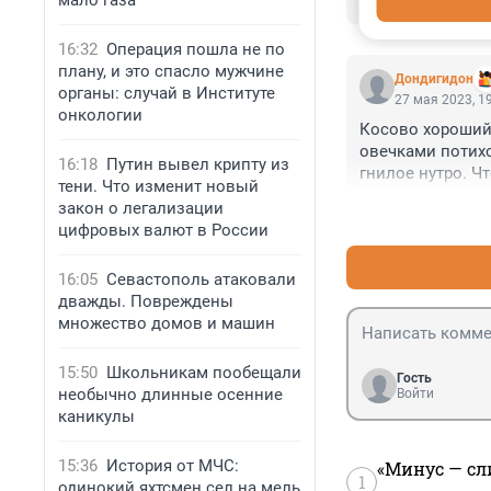
мало газа
Второй фронт о
16:32
Операция пошла не по
плану, и это спасло мужчине
Дондигидон
органы: случай в Институте
27 мая 2023, 1
онкологии
Косово хороший 
овечками потихо
16:18
Путин вывел крипту из
гнилое нутро. Ч
тени. Что изменит новый
Будущее будет, к
закон о легализации
цифровых валют в России
16:05
Севастополь атаковали
дважды. Повреждены
множество домов и машин
15:50
Школьникам пообещали
Гость
необычно длинные осенние
Войти
каникулы
15:36
История от МЧС:
«Минус — сл
1
одинокий яхтсмен сел на мель