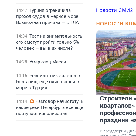
Новости СМИ2
14:47
Турция ограничила
проход судов в Черное море.
Возможная причина — БПЛА
НОВОСТИ КО
14:34
Тест на внимательность:
его смогут пройти только 5%
человек — вы в их числе?
14:28
Умер отец Месси
14:16
Беспилотник залетел в
Болгарию, ещё один нашли в
море в Турции
Строители 
14:14
Разговор начистоту. В
кварталов»
какие реки Петербурга всё ещё
профессио
поступает канализация
праздник н
В преддверии Дня
компании «СЗ „Тер