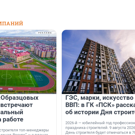
МПАНИЙ
«Образцовых
ГЭС, марки, искусство
 встречают
ВВП: в ГК «ПСК» расск
нальный
об истории Дня строит
а работе
2026-й — юбилейный год профессио
праздника строителей. 9 августа 2026
 строителя топ-менеджеры
День строителя будет отмечаться в 70
минал-Ресурс“ — о планах