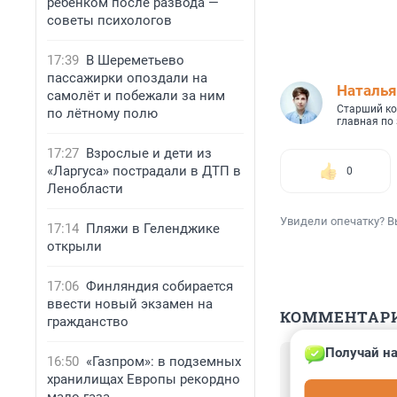
ребенком после развода —
советы психологов
17:39
В Шереметьево
пассажирки опоздали на
Наталья
самолёт и побежали за ним
Старший ко
по лётному полю
главная по
17:27
Взрослые и дети из
«Ларгуса» пострадали в ДТП в
0
Ленобласти
Увидели опечатку? В
17:14
Пляжи в Геленджике
открыли
17:06
Финляндия собирается
ввести новый экзамен на
КОММЕНТАР
гражданство
Получай на
Гость
16:50
«Газпром»: в подземных
28 мая 2023, 0
хранилищах Европы рекордно