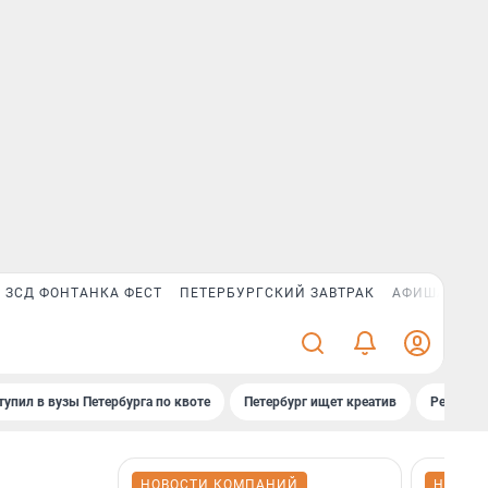
ЗСД ФОНТАНКА ФЕСТ
ПЕТЕРБУРГСКИЙ ЗАВТРАК
АФИША PLUS
тупил в вузы Петербурга по квоте
Петербург ищет креатив
Рейтинги
НОВОСТИ КОМПАНИЙ
НОВОС