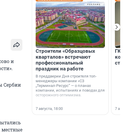
Строители «Образцовых
ГК «Ед
кварталов» встречают
коллег
сово и
профессиональный
строит
сти».
праздник на работе
В преддверии Дня строителя топ-
менеджеры компании «СЗ
ы Сербии
„Терминал-Ресурс“ — о планах
компании, испытаниях и поводах для
осторожного оптимизма.
7 августа, 18:00
7 августа,
пытались
к местные