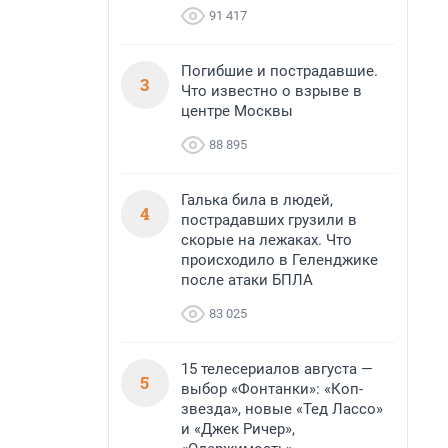
91 417
Погибшие и пострадавшие.
3
Что известно о взрыве в
центре Москвы
88 895
Галька била в людей,
4
пострадавших грузили в
скорые на лежаках. Что
происходило в Геленджике
после атаки БПЛА
83 025
15 телесериалов августа —
5
выбор «Фонтанки»: «Коп-
звезда», новые «Тед Лассо»
и «Джек Ричер»,