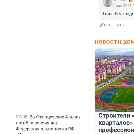
Dr. Jones
6 мая 2023, 
Гоша Белградс
ОТВЕТИТЬ
НОВОСТИ КО
Строители 
07/08
Во Французских Альпах
кварталов»
погибла россиянка.
Федерация альпинизма РФ:
профессио