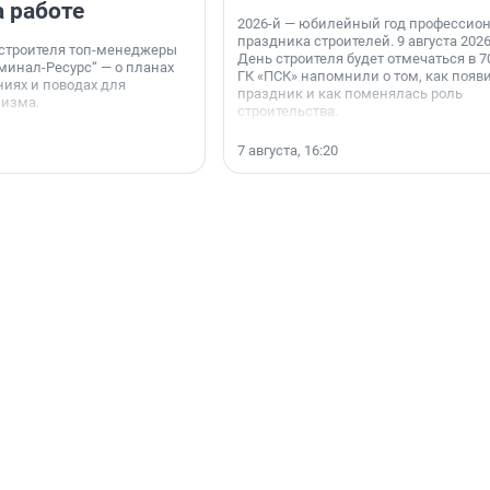
а работе
2026-й — юбилейный год профессио
праздника строителей. 9 августа 2026
 строителя топ-менеджеры
День строителя будет отмечаться в 70
минал-Ресурс“ — о планах
ГК «ПСК» напомнили о том, как появ
иях и поводах для
праздник и как поменялась роль
мизма.
строительства.
7 августа, 16:20