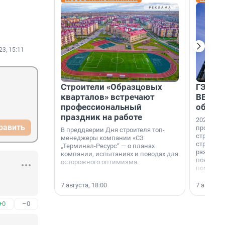
23, 15:11
Строители «Образцовых
ГЭС, м
кварталов» встречают
ВВП: в
профессиональный
об ист
праздник на работе
2026-й —
равить
професси
В преддверии Дня строителя топ-
строителе
менеджеры компании «СЗ
строителя
„Терминал-Ресурс“ — о планах
раз. В ГК
компании, испытаниях и поводах для
появился
осторожного оптимизма.
поменяла
7 августа, 18:00
7 августа,
+0
–0