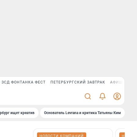
ЗСД ФОНТАНКА ФЕСТ
ПЕТЕРБУРГСКИЙ ЗАВТРАК
АФИША PLUS
рбург ищет креатив
Основатель Levrana и критика Татьяны Ким
Зач
НОВОСТИ КОМПАНИЙ
НОВОС