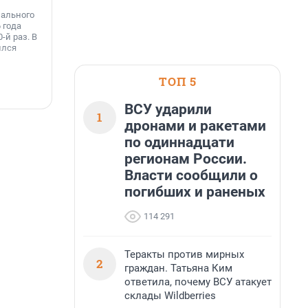
к
нального
Инженеры МегаФона установили телеком-
о
 года
оборудование на популярных водоёмах
т
-й раз. В
Ленинградской области. Базовые станции
н
ился
вблизи Лемболовского и Раздолинского озёр,
т
а также недалеко от Большого Тосненского
водопада.
ТОП 5
7 августа, 14:59
7
ВСУ ударили
1
дронами и ракетами
по одиннадцати
регионам России.
Власти сообщили о
погибших и раненых
114 291
Теракты против мирных
2
граждан. Татьяна Ким
ответила, почему ВСУ атакует
склады Wildberries