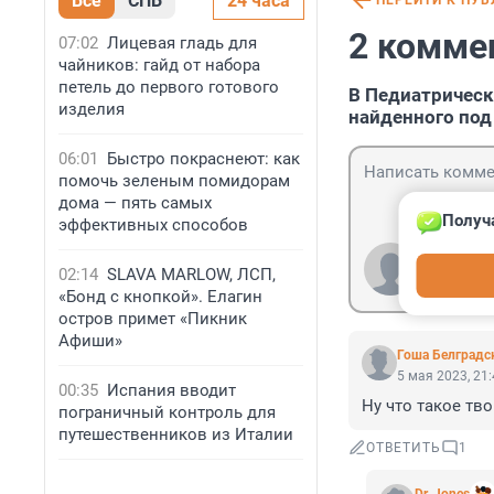
Все
СПБ
24 часа
ПЕРЕЙТИ К ПУ
2 комме
07:02
Лицевая гладь для
чайников: гайд от набора
петель до первого готового
В Педиатрическ
изделия
найденного под
06:01
Быстро покраснеют: как
помочь зеленым помидорам
дома — пять самых
Получ
эффективных способов
Гость
02:14
SLAVA MARLOW, ЛСП,
Войти
«Бонд с кнопкой». Елагин
остров примет «Пикник
Афиши»
Гоша Белградс
5 мая 2023, 21
00:35
Испания вводит
Ну что такое тво
пограничный контроль для
путешественников из Италии
ОТВЕТИТЬ
1