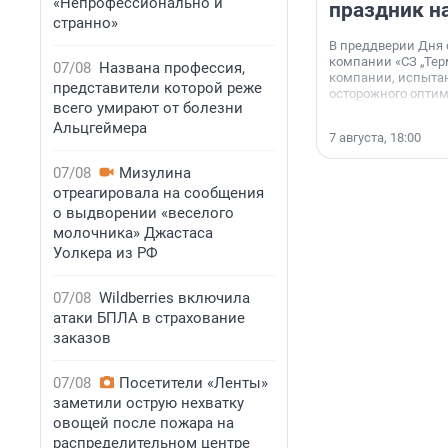
«Непрофессионально и
праздник н
странно»
В преддверии Дня
компании «СЗ „Тер
07/08
Названа профессия,
компании, испытан
представители которой реже
осторожного опти
всего умирают от болезни
Альцгеймера
7 августа, 18:00
07/08
Мизулина
отреагировала на сообщения
о выдворении «веселого
молочника» Джастаса
Уолкера из РФ
07/08
Wildberries включила
атаки БПЛА в страхование
заказов
07/08
Посетители «Ленты»
заметили острую нехватку
овощей после пожара на
распределительном центре