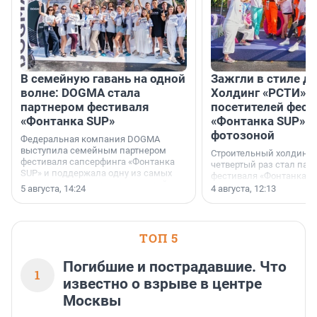
В семейную гавань на одной
Зажгли в стиле ди
волне: DOGMA стала
Холдинг «РСТИ» 
партнером фестиваля
посетителей фест
«Фонтанка SUP»
«Фонтанка SUP» я
фотозоной
Федеральная компания DOGMA
выступила семейным партнером
Строительный холдинг 
фестиваля сапсерфинга «Фонтанка
четвертый раз стал пар
SUP» и поддержала одну из самых
фестиваля «Фонтанка S
ярких и романтичных номинаций —
раз компания стремится
5 августа, 14:24
4 августа, 12:13
«SUP-свадьба».
привезти корпоративну
и подарить настоящий 
посетителям фестиваля
необычной фотозоне.
ТОП 5
Погибшие и пострадавшие. Что
1
известно о взрыве в центре
Москвы