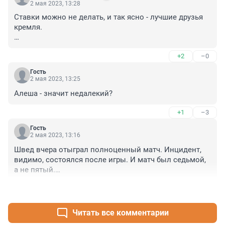
2 мая 2023, 13:28
Ставки можно не делать, и так ясно - лучшие друзья 
кремля. 

Баскетболист отдыхал в ресторане «Джун» в центре 
+2
–0
Москвы. В тот вечер в заведении также отдыхала 
компания из пятерых уроженцев Кавказа.

Гость
На выходе из ресторана у Шведа и компании возник 
2 мая 2023, 13:25
конфликт. Через мгновение компания оказалась на 
Алеша - значит недалекий?
улице, там и произошла драка. От удара Швед упал, из 
уха у него пошла кровь. На помощь баскетболисту 
+1
–3
пришли сотрудники ресторана — компания хотела 
«добить» Шведа, но сотрудникам удалось его 
Гость
2 мая 2023, 13:16
защитить. Ранее никто эту компанию в ресторане не 
видел, но известно, что одного из них зовут Князь.
Швед вчера отыграл полноценный матч. Инцидент, 
видимо, состоялся после игры. И матч был седьмой, 
а не пятый.

+4
–1
Алексею здоровья и сил.
Читать все комментарии