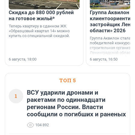
Скидка до 880 000 рублей
Группа Аквилон 
на готовое жильё*
клиентоориентир
застройщик Лени
Теперь квартиру в сданном ЖК
области» 2026
«Образцовый квартал 14» можно
купить со специальной скидкой.
Группа Аквилон стала 
победителей конкурса 
строительная организа
Ленинградской области 
номинации «Самый
6 августа, 18:00
6 августа, 16:50
клиентоориентированн
застройщик Ленинград
области».
ТОП 5
ВСУ ударили дронами и
1
ракетами по одиннадцати
регионам России. Власти
сообщили о погибших и раненых
104 892