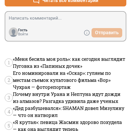
Читать все комментарии
Гость
Отправить
Войти
«Меня бесила моя роль»: как сегодня выглядит
1
Пуговка из «Папиных дочек»
Его номинировали на «Оскар»: гуляем по
2
местам съемок культового фильма «Вор»
Чухрая — фоторепортаж
Почему внутри Урана и Нептуна идут дожди
3
из алмазов? Разгадка удивила даже ученых
«Дед разбушевался»: SHAMAN довел Мизулину
4
— что он натворил
«Я крутая»: певица Жасмин здорово похудела
5
— как она выглядит теперь