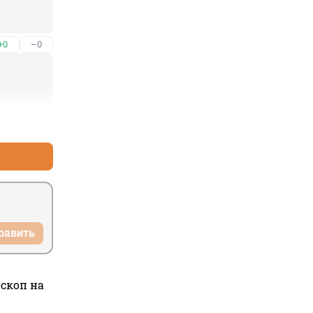
+0
–0
+0
–0
равить
оскоп на