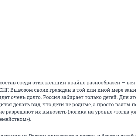
остав среди этих женщин крайне разнообразен — вся 
СНГ. Вывозом своих граждан в той или иной мере зан
идет очень долго. Россия забирает только детей. Для эт
тся делать вид, что дети не родные, а просто взяты п
не разрешают их вывозить (логика на уровне «тогда у
емейством»).
легация из России приезжает в лагерь и берет у детей