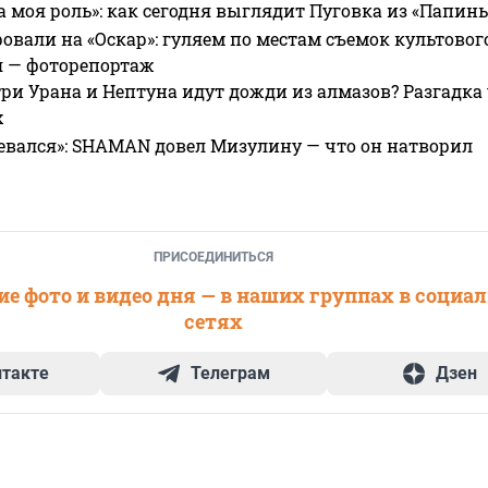
а моя роль»: как сегодня выглядит Пуговка из «Папин
овали на «Оскар»: гуляем по местам съемок культово
я — фоторепортаж
ри Урана и Нептуна идут дожди из алмазов? Разгадка
х
евался»: SHAMAN довел Мизулину — что он натворил
ПРИСОЕДИНИТЬСЯ
е фото и видео дня — в наших группах в социа
сетях
нтакте
Телеграм
Дзен