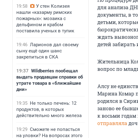
19:58
У стен Колизея
для анализа ДН
нашли «казарму римских
документы, в т
пожарных»: мозаика с
детьми, которые
дельфином и крабом
бюрократически
поставила ученых в тупик
ждать вывозног
детей забирать 
19:46
Ларионов дал своему
сыну ещё один шанс
закрепиться в СКА
Жительница Кол
вопрос по младш
19:37
Wildberries пообещал
выдать продавцам справки об
утрате товара в «ближайшие
Алсу не единст
дни»
Марина Комар п
родился в Сири
19:35
Не только печень: 12
заново ее бывш
продуктов, в которых
к восьми годам 
действительно много железа
отправляла
доче
19:29
Сможете не попасться
на уловки? На вопросах этого