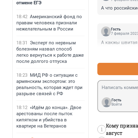
отмене ЕГЭ
А что российски
18:42
Американский фонд по
правам человека признали
нежелательным в России
Гость
7 февраля 2023
А какжы швитая
18:31
Эксперт по нервным
болезням назвал способ
легко вернуться к работе даже
после долгого отпуска
18:23
МИД РФ о ситуации с
армянским экспортом: это
реальность, которая ждет при
разрыве связей с РФ
Гость
Войти
18:12
«Идём до конца». Двое
арестованы после пыток
кипятком и убийства в
Кому призна
квартире на Ветеранов
1
август