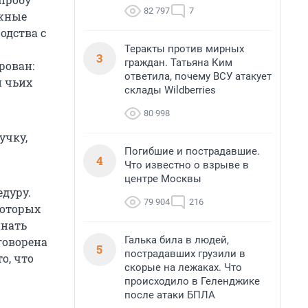
82 797
7
ужные
одства с
Теракты против мирных
3
граждан. Татьяна Ким
рован:
ответила, почему ВСУ атакует
и чьих
склады Wildberries
80 998
учку,
Погибшие и пострадавшие.
4
Что известно о взрыве в
центре Москвы
едуру.
79 904
216
которых
инать
Галька била в людей,
говорена
5
пострадавших грузили в
о, что
скорые на лежаках. Что
происходило в Геленджике
после атаки БПЛА