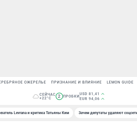
ЕРЕБРЯНОЕ ОЖЕРЕЛЬЕ
ПРИЗНАНИЕ И ВЛИЯНИЕ
LEMON GUIDE
USD 81,41
СЕЙЧАС
2
ПРОБКИ
+22°C
EUR 94,06
ователь Levrana и критика Татьяны Ким
Зачем депутаты удаляют соцсет