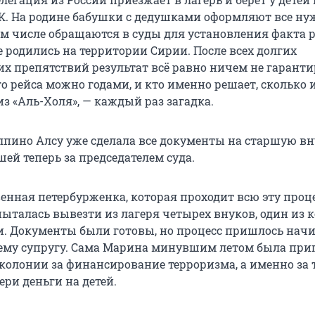
К. На родине бабушки с дедушками оформляют все н
ом числе обращаются в суды для установления факта р
 родились на территории Сирии. После всех долгих
х препятствий результат всё равно ничем не гаранти
о рейса можно годами, и кто именно решает, сколько 
из «Аль-Холя», — каждый раз загадка.
пино Алсу уже сделала все документы на старшую вн
ей теперь за председателем суда.
венная петербурженка, которая проходит всю эту проц
ыталась вывезти из лагеря четырех внуков, один из 
и. Документы были готовы, но процесс пришлось нач
ему супругу. Сама Марина минувшим летом была при
колонии за финансирование терроризма, а именно за т
ри деньги на детей.