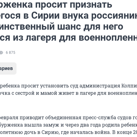
рженка просит признать
гося в Сирии внука россиян
динственный шанс для него
ся из лагеря для военноплен
6 875
ариев
ребенка просит установить суд администрация Колпи
очка с сестрой и мамой живет в лагере для военнопл
февраля приводит объединенная пресс-служба судов го
рбурженка вышла замуж и через два года родила ребен
олетнюю дочь в Сирию, где началась война. В конце 2