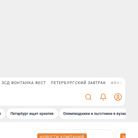
ЗСД ФОНТАНКА ФЕСТ
ПЕТЕРБУРГСКИЙ ЗАВТРАК
АФИША PLUS
и
Петербург ищет креатив
Олимпиадники и льготники в вузах СПб
НОВОСТИ КОМПАНИЙ
НОВОС