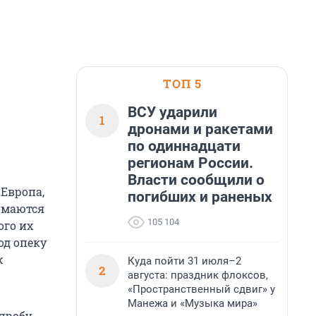
ТОП 5
ВСУ ударили
1
дронами и ракетами
по одиннадцати
регионам России.
Власти сообщили о
Европа,
погибших и раненых
имаются
105 104
ого их
од опеку
ж
Куда пойти 31 июля–2
2
августа: праздник флоксов,
«Пространственный сдвиг» у
Манежа и «Музыка мира»
 пробу