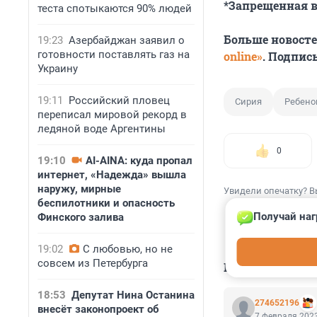
*Запрещенная в
теста спотыкаются 90% людей
Больше новост
19:23
Азербайджан заявил о
готовности поставлять газ на
online»
. Подпис
Украину
19:11
Российский пловец
Сирия
Ребено
переписал мировой рекорд в
ледяной воде Аргентины
0
19:10
AI-AINA: куда пропал
интернет, «Надежда» вышла
наружу, мирные
Увидели опечатку? В
беспилотники и опасность
Получай наг
Финского залива
19:02
С любовью, но не
совсем из Петербурга
КОММЕНТАР
18:53
Депутат Нина Останина
274652196
внесёт законопроект об
7 февраля 2023