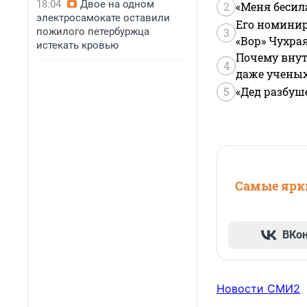
18:04
Двое на одном
2
«Меня бесил
электросамокате оставили
Его номинир
пожилого петербуржца
3
«Вор» Чухра
истекать кровью
Почему внут
4
даже учены
5
«Дед разбуш
Самые ярки
ВКо
Новости СМИ2