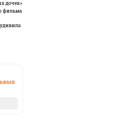
ых дочек»
го фильма
 удивила
льных