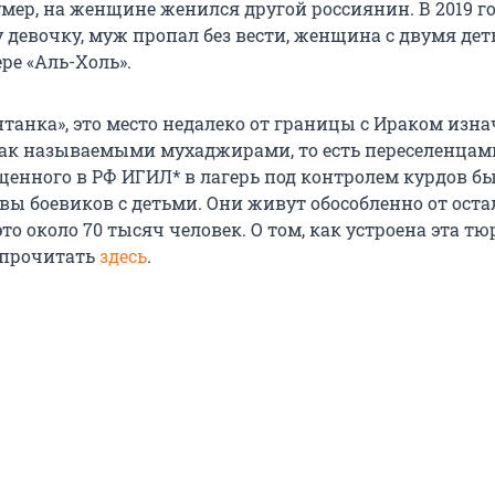
умер, на женщине женился другой россиянин. В 2019 г
у девочку, муж пропал без вести, женщина с двумя де
ере «Аль-Холь».
нтанка», это место недалеко от границы с Ираком изн
так называемыми мухаджирами, то есть переселенцами
щенного в РФ ИГИЛ* в лагерь под контролем курдов б
вы боевиков с детьми. Они живут обособленно от оста
это около 70 тысяч человек. О том, как устроена эта тю
 прочитать
здесь
.