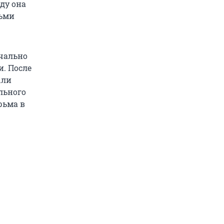
оду она
тьми
ачально
. После
ыли
льного
рьма в