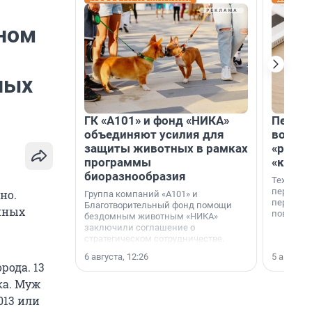
ином
ных
ГК «А101» и фонд «НИКА»
Петер
объединяют усилия для
возвр
защиты животных в рамках
«раскл
программы
«книж
биоразнообразия
Технолог
перестае
но.
Группа компаний «А101» и
переходи
Благотворительный фонд помощи
енных
повседне
бездомным животным «НИКА»
заключили соглашение о
стратегическом сотрудничестве.
6 августа, 12:26
5 августа,
рода. 13
ка. Муж
013 или