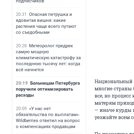
подписчиков
20:31
Опасная петрушка и
ядовитая вишня: какие
растения чаще всего путают
со съедобными
20:28
Метеоролог предрек
самую мощную
климатическую катастрофу за
последнюю тысячу лет: когда
всё начнется
Национальный с
20:19
Больницам Петербурга
многие страны 
поручили оптимизировать
расходы
все, но процесс 
матерям приходи
20:09
«У нас нет
— иначе курды 
обязательства по выплатам».
уезжайте всем с
Wildberries ответил на вопрос
о компенсациях продавцам
По процедуре де