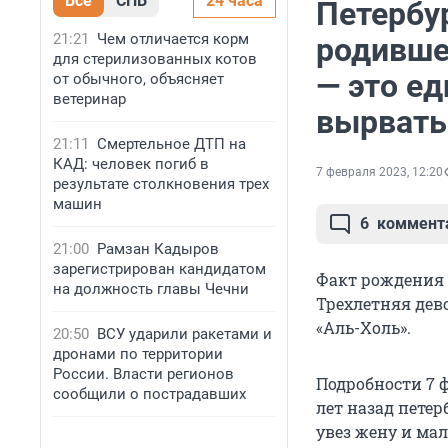
Все
СПБ
24 часа
Петербу
21:21
Чем отличается корм
родивше
для стерилизованных котов
— это е
от обычного, объясняет
ветеринар
вырвать
21:11
Смертельное ДТП на
КАД: человек погиб в
7 февраля 2023, 12:20
результате столкновения трех
машин
6
коммент
21:00
Рамзан Кадыров
зарегистрирован кандидатом
Факт рождения 
на должность главы Чечни
Трехлетняя дев
«Аль-Холь».
20:50
ВСУ ударили ракетами и
дронами по территории
России. Власти регионов
Подробности 7 
сообщили о пострадавших
лет назад пете
увез жену и мал