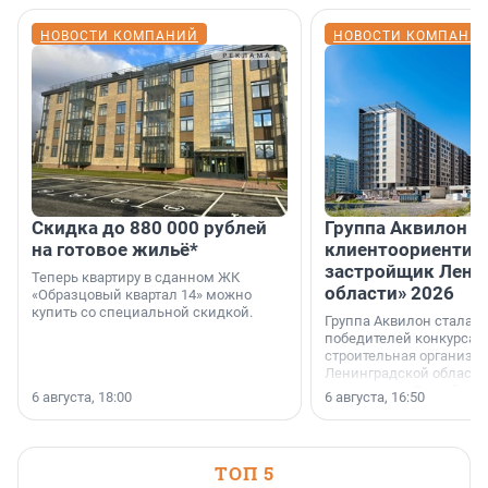
НОВОСТИ КОМПАНИЙ
НОВОСТИ КОМПАНИ
Скидка до 880 000 рублей
Группа Аквилон 
на готовое жильё*
клиентоориентир
застройщик Лени
Теперь квартиру в сданном ЖК
области» 2026
«Образцовый квартал 14» можно
купить со специальной скидкой.
Группа Аквилон стала 
победителей конкурса 
строительная организа
Ленинградской области 
номинации «Самый
6 августа, 18:00
6 августа, 16:50
клиентоориентированн
застройщик Ленинград
области».
ТОП 5