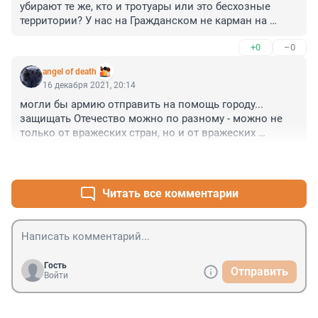
убирают те же, кто и тротуары или это бесхозные 
территории? У нас на Гражданском не карман на 
нечетной стороне не убирали ни разу, переходы 
+0
–0
только 14 января поскребли, но не расчистили.
angel of death
16 декабря 2021, 20:14
могли бы армию отправить на помощь городу... 
защищать Отечество можно по разному - можно не 
только от вражеских стран, но и от вражеских 
сосулей...
+0
–0
Читать все комментарии
Гость
Отправить
Войти