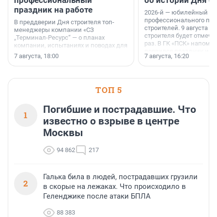
профессиональный
об истории Дня с
праздник на работе
2026-й — юбилейный го
профессионального пр
В преддверии Дня строителя топ-
строителей. 9 августа 2
менеджеры компании «СЗ
строителя будет отмечат
„Терминал-Ресурс“ — о планах
раз. В ГК «ПСК» напомни
компании, испытаниях и поводах для
появился праздник и к
осторожного оптимизма.
7 августа, 18:00
7 августа, 16:20
поменялась роль строит
ТОП 5
Погибшие и пострадавшие. Что
1
известно о взрыве в центре
Москвы
94 862
217
Галька била в людей, пострадавших грузили
2
в скорые на лежаках. Что происходило в
Геленджике после атаки БПЛА
88 383