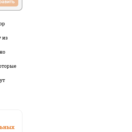
равить
ор
 из
но
которые
ут
льных