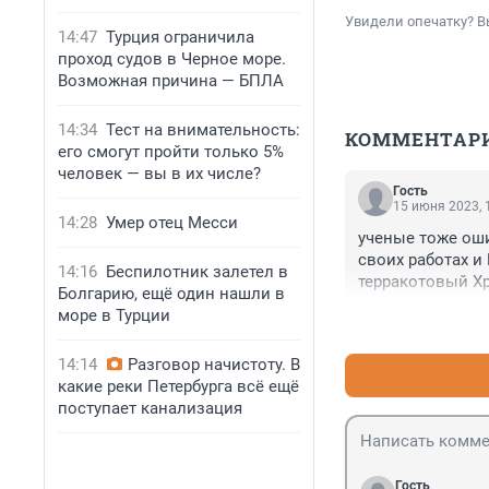
Увидели опечатку? В
14:47
Турция ограничила
проход судов в Черное море.
Возможная причина — БПЛА
14:34
Тест на внимательность:
КОММЕНТАР
его смогут пройти только 5%
человек — вы в их числе?
Гость
15 июня 2023, 
14:28
Умер отец Месси
ученые тоже оши
своих работах и 
14:16
Беспилотник залетел в
терракотовый Хр
Болгарию, ещё один нашли в
море в Турции
14:14
Разговор начистоту. В
какие реки Петербурга всё ещё
поступает канализация
Гость