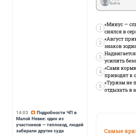
Войти
«Минус — сл
1
снялся в се
«Август при
2
знаков зоди
Надвигается
3
усилить без
«Сами корми
4
приводят к 
«Туризм не 
5
отдыхать в а
14:03
Подробности ЧП в
Малой Невке: один из
участников — теплоход, людей
Самые ярки
забирали другие суда