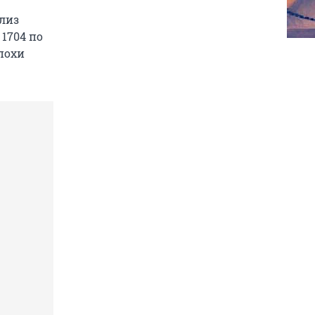
ализ
 1704 по
эпохи