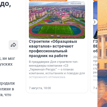
до,
Строители «Образцовых
ГЭС, м
кварталов» встречают
ВВП: в
профессиональный
об ист
праздник на работе
2026-й —
, не мог
професси
В преддверии Дня строителя топ-
узских
строителе
менеджеры компании «СЗ
строителя
„Терминал-Ресурс“ — о планах
раз. В ГК
компании, испытаниях и поводах для
появился
осторожного оптимизма.
поменяла
продали
7 августа, 18:00
7 августа,
рлине в
в, что