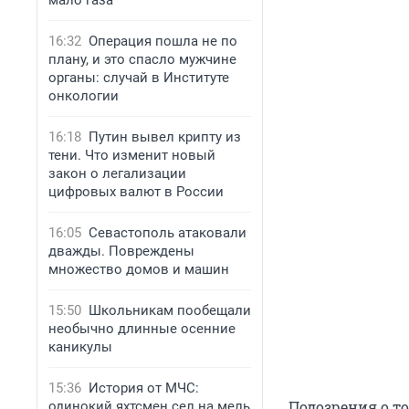
мало газа
16:32
Операция пошла не по
плану, и это спасло мужчине
органы: случай в Институте
онкологии
16:18
Путин вывел крипту из
тени. Что изменит новый
закон о легализации
цифровых валют в России
16:05
Севастополь атаковали
дважды. Повреждены
множество домов и машин
15:50
Школьникам пообещали
необычно длинные осенние
каникулы
15:36
История от МЧС:
Подозрения о то
одинокий яхтсмен сел на мель