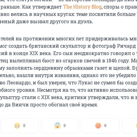
 раньше. Как утверждает
The History Blog
, споры о пра
вно велись в научных кругах: теме посвятили больше 
ученый даже вызвал другого на дуэль.
ателей на протяжении многих лет придерживалась мн
 мог создать британский скульптор и фотограф Ричард
ий в конце XIX века. Его сын неоднократно говорил о 
отец вылепливал бюст из огарков свечей в 1846 году. 
му заполнять сердцевину обрывками газет и щепой. Б
ельно, нашли внутри изваяния, однако это не убедило 
во Леонардо, и был уверен, что Лукас не сумел бы созд
бного уровня. Несмотря на то, что активно использов
ульптур стали с XIX века, критики утверждали, что и в
о да Винчи просто обогнал своё время.
0
0
0