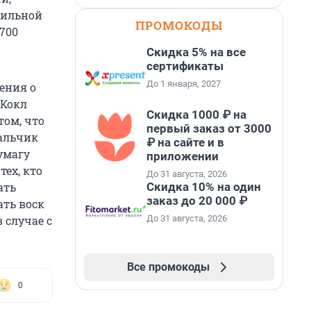
вильной
ПРОМОКОДЫ
700
Скидка 5% на все
сертификаты
До 1 января, 2027
ения о
 Кокл
Скидка 1000 ₽ на
том, что
первый заказ от 3000
Мальчик
₽ на сайте и в
умагу
приложении
тех, кто
До 31 августа, 2026
Скидка 10% на один
ать
заказ до 20 000 ₽
ать воск
До 31 августа, 2026
 случае с
Все промокоды
0