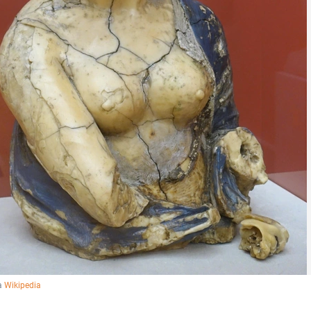
а 
Wikipedia