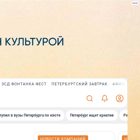
ЗСД ФОНТАНКА ФЕСТ
ПЕТЕРБУРГСКИЙ ЗАВТРАК
АФИША PLUS
тупил в вузы Петербурга по квоте
Петербург ищет креатив
Рейтинги
НОВОСТИ КОМПАНИЙ
НОВОС