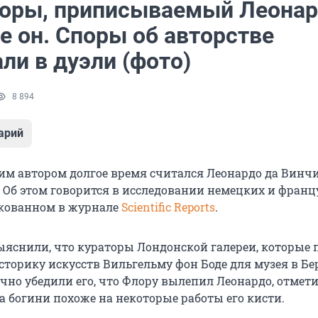
оры, приписываемый Леонар
е он. Споры об авторстве
ли в дуэли (фото)
8 894
арий
им автором долгое время считался Леонардо да Винчи
. Об этом говорится в исследовании немецких и франц
икованном в журнале
Scientific Reports
.
яснили, что кураторы Лондонской галереи, которые 
сторику искусств Вильгельму фон Боде для музея в Бе
очно убедили его, что Флору вылепил Леонардо, отмети
 богини похоже на некоторые работы его кисти.