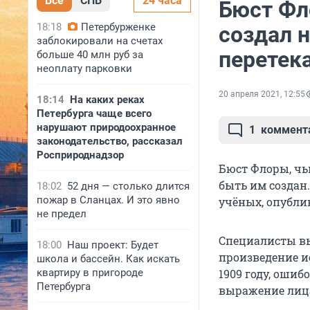
Все
СПБ
24 часа
Бюст Фл
18:18
Петербурженке
создал н
заблокировали на счетах
перетека
больше 40 млн руб за
неоплату парковки
20 апреля 2021, 12:55
18:14
На каких реках
Петербурга чаще всего
нарушают природоохранное
1
коммент
законодательство, рассказал
Росприроднадзор
Бюст Флоры, чь
быть им создан
18:02
52 дня — столько длится
пожар в Сланцах. И это явно
учёных, опубл
не предел
Специалисты вы
18:00
Наш проект: Будет
произведение и
школа и бассейн. Как искать
квартиру в пригороде
1909 году, ошиб
Петербурга
выражение лица