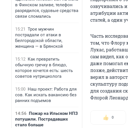
в Финском заливе, телефон
озвучивались и
разрядился, судовые средства
атрибуции акти
связи сломались
статей, а один 
15:21
Трое мужчин
пострадали от атаки в
Часть исследов
Белгородской области,
том, что Флору
женщина — в Брянской
Лукас, работавш
сам видел, как 
15:12
Как превратить
даже помогал е
обычную гречку в блюдо,
позже, действит
которое хочется есть: шесть
советов нутрициолога
верил в авторст
скульптуру подо
15:00
Наш проект: Работа для
для создания ск
сов. Как искать вакансию без
Флорой Леонард
ранних подъемов
14:56
Пожар на Ильском НПЗ
0
потушили. Пострадавших
стало больше