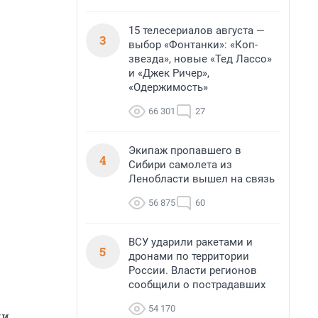
15 телесериалов августа —
3
выбор «Фонтанки»: «Коп-
звезда», новые «Тед Лассо»
и «Джек Ричер»,
«Одержимость»
66 301
27
Экипаж пропавшего в
4
Сибири самолета из
Ленобласти вышел на связь
56 875
60
ВСУ ударили ракетами и
5
дронами по территории
России. Власти регионов
сообщили о пострадавших
54 170
и,