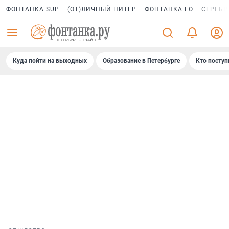
ФОНТАНКА SUP
(ОТ)ЛИЧНЫЙ ПИТЕР
ФОНТАНКА ГО
СЕРЕБР
Куда пойти на выходных
Образование в Петербурге
Кто поступ