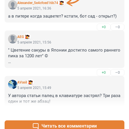
Alexander_5e4cfced16b74
5 апреля 2021, 16:36
а в питере когда зацветет? кстати, бот сад - открыт?)
+0
–0
AEG
5 апреля 2021, 15:56
" Цветение сакуры в Японии достигло самого раннего 
пика за 1200 лет" ©

 не хватает двух слов в конце фразы - "рассказали 
+0
–0
очевидцы"
AVasil
5 апреля 2021, 15:49
У автора статьи палец в клавиатуре застрял? Три раза 
один и тот же абзац!
+0
–0
Читать все комментарии