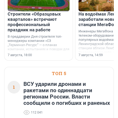
Строители «Образцовых
На водоёмах Лен
кварталов» встречают
заработали новы
профессиональный
станции МегаФон
праздник на работе
Инженеры МегаФона ус
телеком-оборудование 
В преддверии Дня строителя топ-
популярных водоёмах
менеджеры компании «СЗ
Ленинградской области
„Терминал-Ресурс“ — о планах
станции вблизи Лембол
компании, испытаниях и поводах для
Раздолинского озёр, а 
осторожного оптимизма.
7 августа, 18:00
7 августа, 14:59
недалеко от Большого Т
водопада.
ТОП 5
ВСУ ударили дронами и
1
ракетами по одиннадцати
регионам России. Власти
сообщили о погибших и раненых
112 041