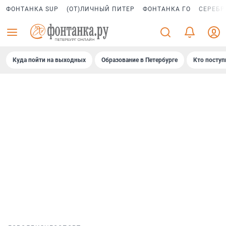
ФОНТАНКА SUP
(ОТ)ЛИЧНЫЙ ПИТЕР
ФОНТАНКА ГО
СЕРЕБР
Куда пойти на выходных
Образование в Петербурге
Кто поступ