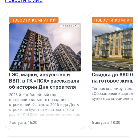
Новости СМИ2
НОВОСТИ КОМПАНИЙ
НОВОСТИ КОМПАНИ
ГЭС, марки, искусство и
Скидка до 880 00
ВВП: в ГК «ПСК» рассказали
на готовое жильё
об истории Дня строителя
Теперь квартиру в сда
«Образцовый квартал 1
2026-й — юбилейный год
купить со специальной 
профессионального праздника
строителей. 9 августа 2026 года День
строителя будет отмечаться в 70-й
раз. В ГК «ПСК» напомнили о том, как
появился праздник и как
7 августа, 16:20
6 августа, 18:00
поменялась роль строительства.