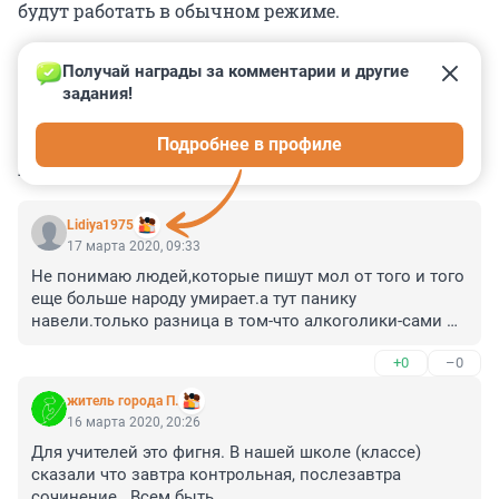
будут работать в обычном режиме.
Получай награды за комментарии и другие 
задания!
0
0
0
0
0
Подробнее в профиле
КОММЕНТАРИИ
22
Lidiya1975
17 марта 2020, 09:33
Не понимаю людей,которые пишут мол от того и того 
еще больше народу умирает.а тут панику 
навели.только разница в том-что алкоголики-сами 
выбирают свой путь.СПИД-тоже передается от 
+0
–0
человека к человеку определенным способом.а вот 
этот вирус-ты себя можешь обезопасить только 
житель города П.
тем,что будешь ответственно подходить ко 
16 марта 2020, 20:26
всему.такие кто пишут что это фигня-потом сбегают 
Для учителей это фигня. В нашей школе (классе) 
из под карантина.и наплевать им на всех 
сказали что завтра контрольная, послезавтра 
окружающих.да что там-на родных!паники вообще не 
сочинение.. Всем быть.