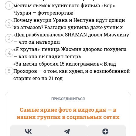
1
местам съемок культового фильма «Вор»
Чухрая — фоторепортаж
Почему внутри Урана и Нептуна идут дожди
2
из алмазов? Разгадка удивила даже ученых
«Дед разбушевался»: SHAMAN довел Мизулину
3
— что он натворил
«Я крутая»: певица Жасмин здорово похудела
4
— как она выглядит теперь
«За месяц сбросил 15 килограммов»: Влад
5
Прохоров — о том, как худел, и о возлюбленной
старше его на 21 год
ПРИСОЕДИНИТЬСЯ
Самые яркие фото и видео дня — в
наших группах в социальных сетях