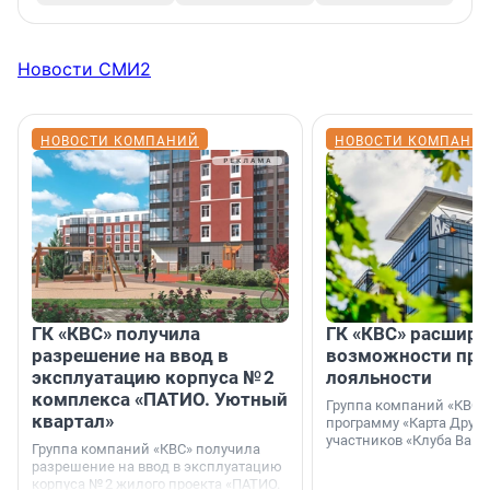
Новости СМИ2
НОВОСТИ КОМПАНИЙ
НОВОСТИ КОМПАНИ
ГК «КВС» получила
ГК «КВС» расширя
разрешение на ввод в
возможности пр
эксплуатацию корпуса № 2
лояльности
комплекса «ПАТИО. Уютный
Группа компаний «КВС»
квартал»
программу «Карта Друга
участников «Клуба Ваши
Группа компаний «КВС» получила
разрешение на ввод в эксплуатацию
корпуса № 2 жилого проекта «ПАТИО.