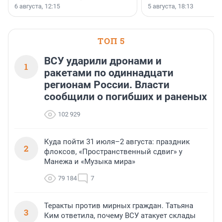
Уютный квартал», расположенного во
6 августа, 12:15
5 августа, 18:13
Всеволожском районе
Ленинградской области.
ТОП 5
ВСУ ударили дронами и
1
ракетами по одиннадцати
регионам России. Власти
сообщили о погибших и раненых
102 929
Куда пойти 31 июля–2 августа: праздник
2
флоксов, «Пространственный сдвиг» у
Манежа и «Музыка мира»
79 184
7
Теракты против мирных граждан. Татьяна
3
Ким ответила, почему ВСУ атакует склады