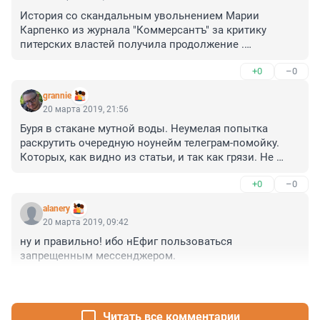
История со скандальным увольнением Марии 
Карпенко из журнала "Коммерсантъ" за критику 
питерских властей получила продолжение .

+0
–0
14-го марта телеканал канал "Известия.78" несколько 
часов снимал материал о безобразиях творимых 
grannie
муниципалами в Лисьем Носу .

20 марта 2019, 21:56
Буря в стакане мутной воды. Неумелая попытка 
Вот вырезка из этого репортажа :

раскрутить очередную ноунейм телеграм-помойку. 
https://www.youtube.com/watch?v=bVROHy9YXYo

Которых, как видно из статьи, и так как грязи. Не 
понимаю любителей этого хлама.
 Но по телевидению не показали вообще НИЧЕГО !

+0
–0
И на сайте канала нет никаких следов о целом 
рабочем дне проведенном журналистами в нашем 
alanery
поселке !

20 марта 2019, 09:42
ну и правильно! ибо нЕфиг пользоваться 
 Интересно, по чьему распоряжению материал был 
запрещенным мессенджером.
снят с эфира ?

Кто из фигурантов съёмок оказался таким 
+0
–0
всемогущим ??
Читать все комментарии