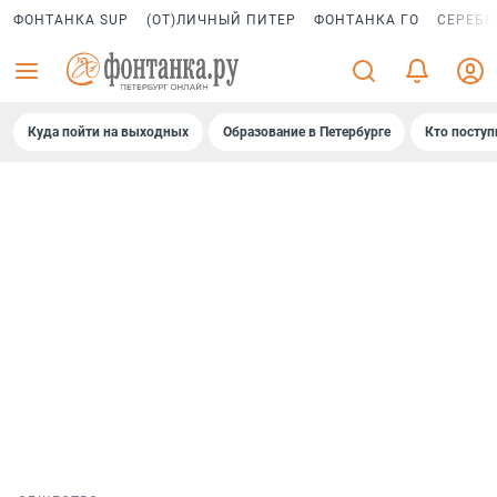
ФОНТАНКА SUP
(ОТ)ЛИЧНЫЙ ПИТЕР
ФОНТАНКА ГО
СЕРЕБР
Куда пойти на выходных
Образование в Петербурге
Кто поступ