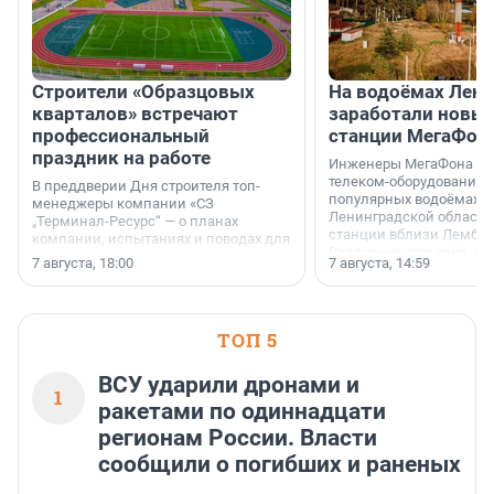
Строители «Образцовых
На водоёмах Лен
кварталов» встречают
заработали новы
профессиональный
станции МегаФон
праздник на работе
Инженеры МегаФона ус
телеком-оборудование 
В преддверии Дня строителя топ-
популярных водоёмах
менеджеры компании «СЗ
Ленинградской области
„Терминал-Ресурс“ — о планах
станции вблизи Лембол
компании, испытаниях и поводах для
Раздолинского озёр, а 
осторожного оптимизма.
7 августа, 18:00
7 августа, 14:59
недалеко от Большого Т
водопада.
ТОП 5
ВСУ ударили дронами и
1
ракетами по одиннадцати
регионам России. Власти
сообщили о погибших и раненых