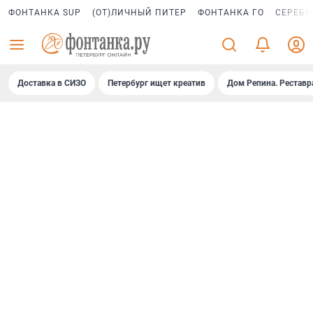
ФОНТАНКА SUP
(ОТ)ЛИЧНЫЙ ПИТЕР
ФОНТАНКА ГО
СЕРЕБР
Доставка в СИЗО
Петербург ищет креатив
Дом Репина. Реставр