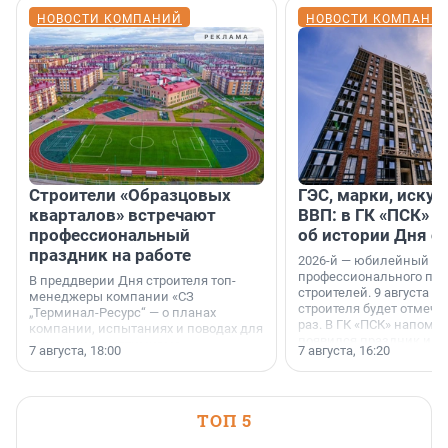
НОВОСТИ КОМПАНИЙ
НОВОСТИ КОМПАНИ
Строители «Образцовых
ГЭС, марки, искус
кварталов» встречают
ВВП: в ГК «ПСК» р
профессиональный
об истории Дня с
праздник на работе
2026-й — юбилейный го
профессионального пр
В преддверии Дня строителя топ-
строителей. 9 августа 2
менеджеры компании «СЗ
строителя будет отмечат
„Терминал-Ресурс“ — о планах
раз. В ГК «ПСК» напомни
компании, испытаниях и поводах для
появился праздник и к
осторожного оптимизма.
7 августа, 18:00
7 августа, 16:20
поменялась роль строит
ТОП 5