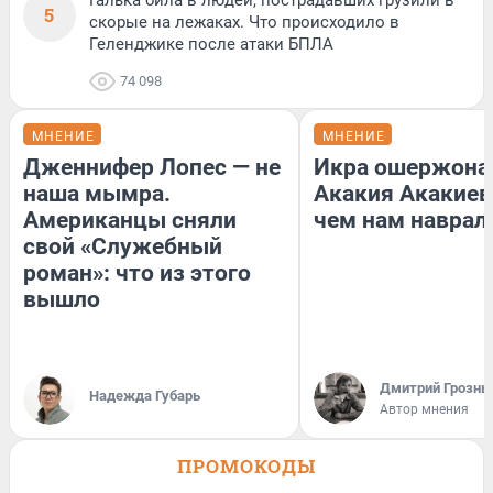
Галька била в людей, пострадавших грузили в
5
скорые на лежаках. Что происходило в
Геленджике после атаки БПЛА
74 098
МНЕНИЕ
МНЕНИЕ
Дженнифер Лопес — не
Икра ошержона
наша мымра.
Акакия Акакиев
Американцы сняли
чем нам наврал
свой «Служебный
роман»: что из этого
вышло
Дмитрий Грозны
Надежда Губарь
Автор мнения
ПРОМОКОДЫ