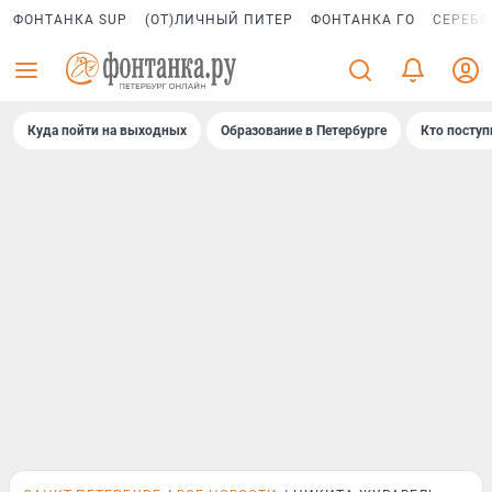
ФОНТАНКА SUP
(ОТ)ЛИЧНЫЙ ПИТЕР
ФОНТАНКА ГО
СЕРЕБР
Куда пойти на выходных
Образование в Петербурге
Кто поступ