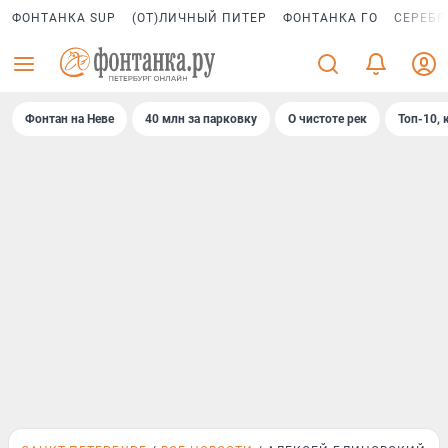
ФОНТАНКА SUP
(ОТ)ЛИЧНЫЙ ПИТЕР
ФОНТАНКА ГО
СЕРЕБР
Фонтан на Неве
40 млн за парковку
О чистоте рек
Топ-10, 