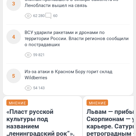
3
Ленобласти вышел на связь
62 280
60
ВСУ ударили ракетами и дронами по
4
территории России. Власти регионов сообщили
о пострадавших
59 821
Из-за атаки в Красном Бору горит склад
5
Wildberries
54 143
МНЕНИЕ
МНЕНИЕ
«Пласт русской
Львам — прибыл
культуры под
Скорпионам — у
названием
карьере. Сатурн
„ленинградский рок“».
ретроградным 