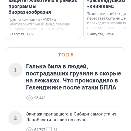
защиты животных в рамках
«раскладушкам» 
программы
«книжкам»
биоразнообразия
Технология гибких дисп
перестает быть нишевы
Группа компаний «А101» и
переходит в разряд вос
Благотворительный фонд помощи
повседневных решений
бездомным животным «НИКА»
заключили соглашение о
6 августа, 12:26
5 августа, 13:56
стратегическом сотрудничестве.
ТОП 5
Галька била в людей,
1
пострадавших грузили в скорые
на лежаках. Что происходило в
Геленджике после атаки БПЛА
96 443
Экипаж пропавшего в Сибири самолета из
2
Ленобласти вышел на связь
64 797
61