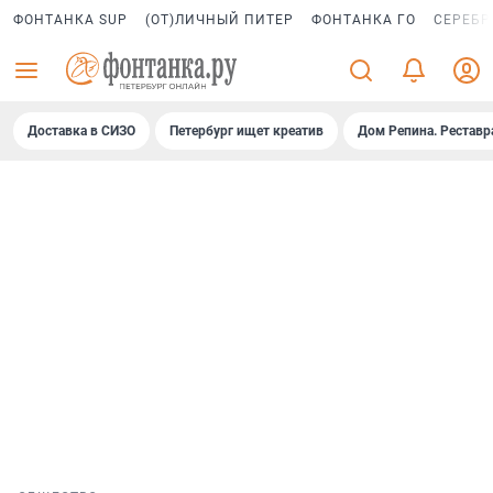
ФОНТАНКА SUP
(ОТ)ЛИЧНЫЙ ПИТЕР
ФОНТАНКА ГО
СЕРЕБР
Доставка в СИЗО
Петербург ищет креатив
Дом Репина. Реставр