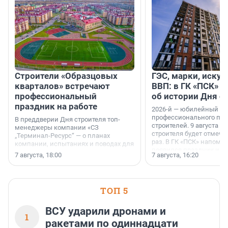
Строители «Образцовых
ГЭС, марки, искус
кварталов» встречают
ВВП: в ГК «ПСК» р
профессиональный
об истории Дня с
праздник на работе
2026-й — юбилейный го
профессионального пр
В преддверии Дня строителя топ-
строителей. 9 августа 2
менеджеры компании «СЗ
строителя будет отмечат
„Терминал-Ресурс“ — о планах
раз. В ГК «ПСК» напомни
компании, испытаниях и поводах для
появился праздник и к
осторожного оптимизма.
7 августа, 18:00
7 августа, 16:20
поменялась роль строит
ТОП 5
ВСУ ударили дронами и
1
ракетами по одиннадцати