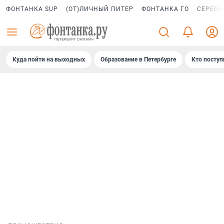
ФОНТАНКА SUP
(ОТ)ЛИЧНЫЙ ПИТЕР
ФОНТАНКА ГО
СЕРЕБР
Куда пойти на выходных
Образование в Петербурге
Кто поступ