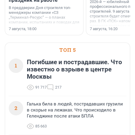
2026-й — юбилейный го
профессионального пр
В преддверии Дня строителя топ-
строителей. 9 августа 2
менеджеры компании «СЗ
строителя будет отмечат
„Терминал-Ресурс“ — о планах
раз. В ГК «ПСК» напомни
компании, испытаниях и поводах для
появился праздник и к
осторожного оптимизма.
7 августа, 18:00
7 августа, 16:20
поменялась роль строит
ТОП 5
Погибшие и пострадавшие. Что
1
известно о взрыве в центре
Москвы
91 717
217
Галька била в людей, пострадавших грузили
2
в скорые на лежаках. Что происходило в
Геленджике после атаки БПЛА
85 663