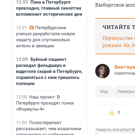
12:33
Пока в Петербурге
Выборгское шос
прохладно, главный синоптик
вспоминает исторические дни
ЧИТАЙТЕ 
12:21
Петербургские
ученые разработали новую
Перекрытие с
защиту для спутниковых
раньше. На З
антенн и авиации
12:09
Буйный пациент
раскидал фельдшера и
Виктор
водителя скорой в Петербурге,
корреспонд
справляться с ним пришлось
полиции
КАД
Перекры
12:00
Наш проект: В
Петербурге проходят гонки
«Формулы-4»
0
11:55
Психотерапевт
рассказывает, чем кошатники
Увидели опечатку? В
отличаются от собачников