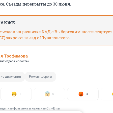
се. Съезды перекрыты до 30 июня.
ТАКЖЕ
ъездов на развязке КАД с Выборгским шоссе стартует
СД закроют въезд с Шуваловского
ия Трофимова
ент отдела новостей
тие движения
Ремонт дороги
1
0
3
ыделите фрагмент и нажмите Ctrl+Enter