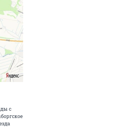
зды с
ыборгское
езда