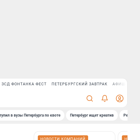
ЗСД ФОНТАНКА ФЕСТ
ПЕТЕРБУРГСКИЙ ЗАВТРАК
АФИША PLUS
тупил в вузы Петербурга по квоте
Петербург ищет креатив
Рейтинги
НОВОСТИ КОМПАНИЙ
НОВОС