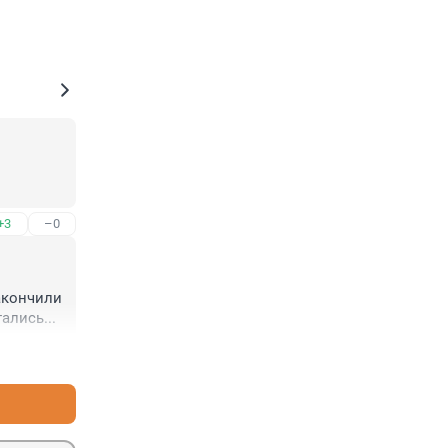
+3
–0
акончили 
ались...
+1
–0