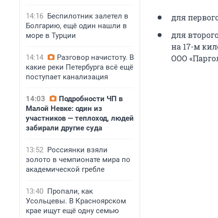
14:16
Беспилотник залетел в
для первого
Болгарию, ещё один нашли в
для второг
море в Турции
на
17-м ки
14:14
Разговор начистоту. В
ООО «Парго
какие реки Петербурга всё ещё
поступает канализация
14:03
Подробности ЧП в
Малой Невке: один из
участников — теплоход, людей
забирали другие суда
13:52
Россиянки взяли
золото в чемпионате мира по
академической гребле
13:40
Пропали, как
Усольцевы. В Красноярском
крае ищут ещё одну семью