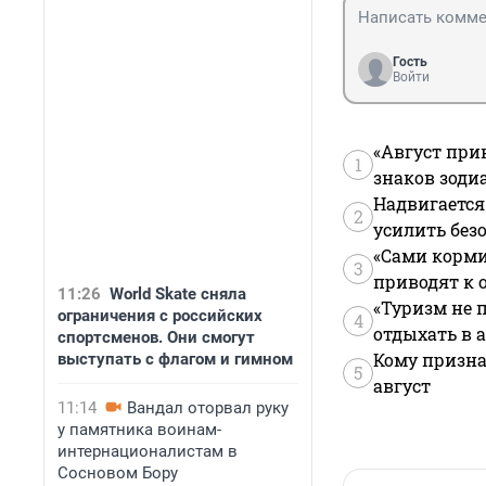
Гость
Войти
«Август при
1
знаков зоди
Надвигается
2
усилить без
«Сами корми
3
приводят к 
11:26
World Skate сняла
«Туризм не 
ограничения с российских
4
отдыхать в а
спортсменов. Они смогут
Кому призна
выступать с флагом и гимном
5
август
11:14
Вандал оторвал руку
у памятника воинам-
интернационалистам в
Сосновом Бору