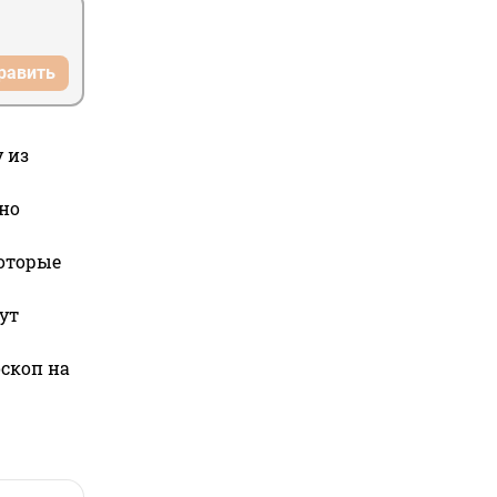
равить
 из
но
которые
ут
оскоп на