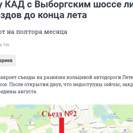
у КАД с Выборгским шоссе л
здов до конца лета
т на полтора месяца
6 739
ариев
акроет съезды на развязке кольцевой автодороги Пете
се. После открытия двух, что недоступны сейчас, зак
редины августа.