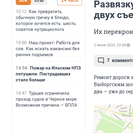
Все
СПБ
24 часа
Развязк
15:12
Как превратить
двух съе
обычную гречку в блюдо,
которое хочется есть: шесть
советов нутрициолога
Их перекрою
15:00
Наш проект: Работа для
2 июня 2026, 23:08
сов. Как искать вакансию без
ранних подъемов
7
коммент
14:56
Пожар на Ильском НПЗ
потушили. Пострадавших
Ремонт дороги з
стало больше
Выборгским шос
два — уже до се
14:47
Турция ограничила
проход судов в Черное море.
Возможная причина — БПЛА