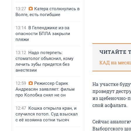
13:27
Катера столкнулись в
Волге, есть погибшие
13:14
В Геленджике из-за
опасности БПЛА закрыли
пляжи
ЧИТАЙТЕ 
13:12
Надо потерпеть:
стоматолог объяснил, кому
КАД на месяц
лечить зубы придется без
анестезии
12:59
Режиссер Сарик
На участке буду
Андреасян заявляет: фильм
проведут дестр
про Колобка снял не он
из щебеночно-п
слой асфальта.
12:47
Кошка открыла кран, и
случился потоп. Суд взыскал
с её хозяина сотни тысяч
Сейчас аналогич
Выборгского шо