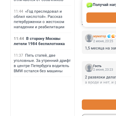
Получай наг
11:44
«Год преследовал и
облил кислотой». Рассказ
петербурженки о жестоком
КОММЕНТАР
нападении и реабилитации
муматор
11:44
В сторону Москвы
2 июня, 23:25
летели 1984 беспилотника
1,5 месяца на з
11:37
Пять статей, две
уголовные. За утренний дрифт
в центре Петербурга водитель
Гость
2 июня, 23:23
BMW остался без машины
2 развязки делат
а вроде и нет, и