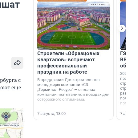
ишат
Строители «Образцовых
ГЭС, м
кварталов» встречают
ВВП: в
профессиональный
об ист
праздник на работе
2026-й —
професси
рбурга с
В преддверии Дня строителя топ-
строителе
менеджеры компании «СЗ
роют еще
строителя
„Терминал-Ресурс“ — о планах
раз. В ГК
компании, испытаниях и поводах для
появился
осторожного оптимизма.
поменяла
7 августа, 18:00
7 августа,