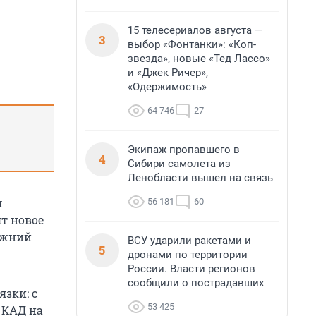
15 телесериалов августа —
3
выбор «Фонтанки»: «Коп-
звезда», новые «Тед Лассо»
и «Джек Ричер»,
«Одержимость»
64 746
27
Экипаж пропавшего в
4
Сибири самолета из
Ленобласти вышел на связь
м
56 181
60
т новое
ижний
ВСУ ударили ракетами и
5
дронами по территории
России. Власти регионов
сообщили о пострадавших
язки: с
53 425
 КАД на