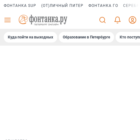
ФОНТАНКА SUP
(ОТ)ЛИЧНЫЙ ПИТЕР
ФОНТАНКА ГО
СЕРЕБР
Куда пойти на выходных
Образование в Петербурге
Кто поступ