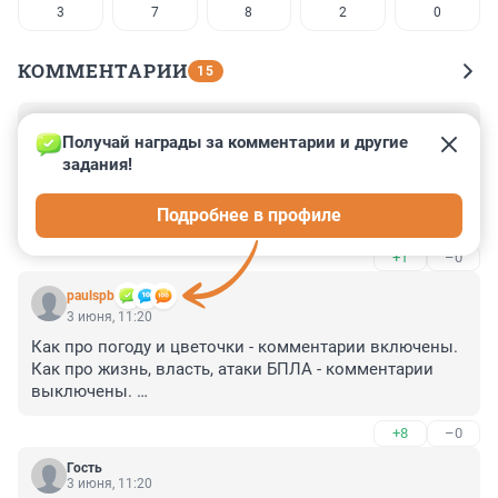
3
7
8
2
0
КОММЕНТАРИИ
15
Гость
3 июня, 15:04
Получай награды за комментарии и другие 
задания!
Вспышки на Солнце очень опасны. Но нашу Землю и 
нас защищает атмосфера и магнитное поле. А вот на 
Подробнее в профиле
МКС возможны проблемы.
+1
–0
paulspb
3 июня, 11:20
Как про погоду и цветочки - комментарии включены. 

Как про жизнь, власть, атаки БПЛА - комментарии 
выключены. 

Не дай бог люди начнут правду писать и обсуждать 
+8
–0
действия властей. 

Это ли не цензура, которая у нас запрещена по 
Гость
конституции. И куда смотрит конституционный суд!?
3 июня, 11:20