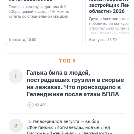
застройщик Лени
Теперь квартиру в сданном ЖК
области» 2026
«Образцовый квартал 14» можно
купить со специальной скидкой.
Группа Аквилон стала 
победителей конкурса 
строительная организа
Ленинградской области 
номинации «Самый
6 августа, 18:00
6 августа, 16:50
клиентоориентированн
застройщик Ленинград
области».
ТОП 5
Галька била в людей,
1
пострадавших грузили в скорые
на лежаках. Что происходило в
Геленджике после атаки БПЛА
93 439
15 телесериалов августа — выбор
2
«Фонтанки»: «Коп-звезда», новые «Тед
Лассо» и «Джек Ричер», «Одержимость»