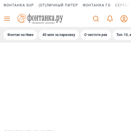
ФОНТАНКА SUP
(ОТ)ЛИЧНЫЙ ПИТЕР
ФОНТАНКА ГО
СЕРЕБР
Фонтан на Неве
40 млн за парковку
О чистоте рек
Топ-10, 