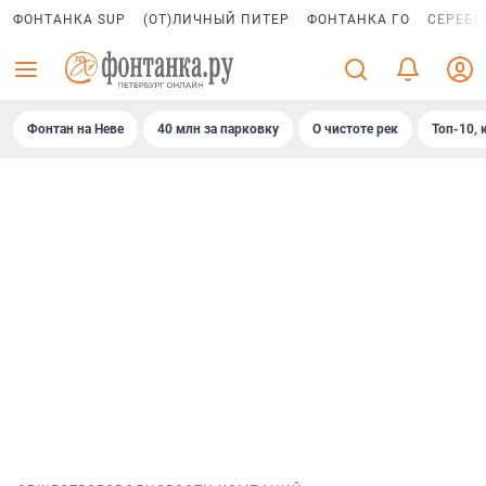
ФОНТАНКА SUP
(ОТ)ЛИЧНЫЙ ПИТЕР
ФОНТАНКА ГО
СЕРЕБР
Фонтан на Неве
40 млн за парковку
О чистоте рек
Топ-10, 