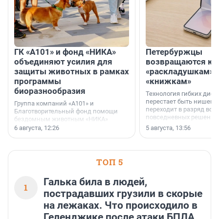
ГК «А101» и фонд «НИКА»
Петербуржцы
объединяют усилия для
возвращаются к
защиты животных в рамках
«раскладушкам» 
программы
«книжкам»
биоразнообразия
Технология гибких дисп
перестает быть нишевы
Группа компаний «А101» и
переходит в разряд вос
Благотворительный фонд помощи
повседневных решений
бездомным животным «НИКА»
заключили соглашение о
6 августа, 12:26
5 августа, 13:56
стратегическом сотрудничестве.
ТОП 5
Галька била в людей,
1
пострадавших грузили в скорые
на лежаках. Что происходило в
Геленджике после атаки БПЛА