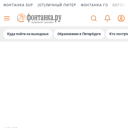
ФОНТАНКА SUP
(ОТ)ЛИЧНЫЙ ПИТЕР
ФОНТАНКА ГО
СЕРЕБР
Куда пойти на выходных
Образование в Петербурге
Кто поступ