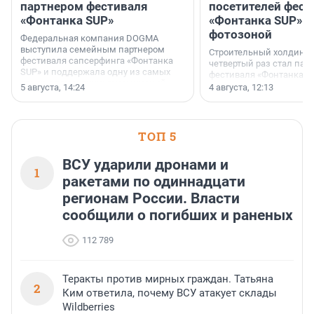
партнером фестиваля
посетителей фест
«Фонтанка SUP»
«Фонтанка SUP» я
фотозоной
Федеральная компания DOGMA
выступила семейным партнером
Строительный холдинг 
фестиваля сапсерфинга «Фонтанка
четвертый раз стал пар
SUP» и поддержала одну из самых
фестиваля «Фонтанка S
ярких и романтичных номинаций —
раз компания стремится
5 августа, 14:24
4 августа, 12:13
«SUP-свадьба».
привезти корпоративну
и подарить настоящий 
посетителям фестиваля
необычной фотозоне.
ТОП 5
ВСУ ударили дронами и
1
ракетами по одиннадцати
регионам России. Власти
сообщили о погибших и раненых
112 789
Теракты против мирных граждан. Татьяна
2
Ким ответила, почему ВСУ атакует склады
Wildberries