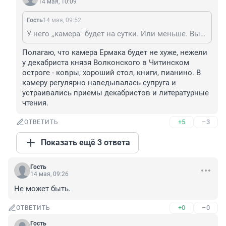
14 мая, 10:09
Гость
14 мая, 09:52
У него ,,камера" будет на сутки. Или меньше. Выйдет быстрее чем ты дош доешь вечерний. И это камера не в пример твоей халупе , которую ты называешь своей квартирой.
Полагаю, что камера Ермака будет не хуже, нежели 
у декабриста князя Волконского в Читинском 
остроге - ковры, хороший стол, книги, пианино. В 
камеру регулярно наведывалась супруга и 
устраивались приемы декабристов и литературные 
чтения.
+5
–3
ОТВЕТИТЬ
Показать ещё 3 ответа
Гость
14 мая, 09:26
Не может быть.
+0
–0
ОТВЕТИТЬ
Гость