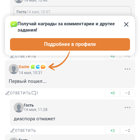
14 мая, 13:40
Гость
14 мая, 10:57
Да кому нужны эти хривны.. Они сразу в евро крадут. И сразу их обратно через Венгрию вывозят наликом. Демократично поступают!
Получай награды за комментарии и другие 
задания!
Через Венгрию и Словакию - завозят. 

А через Молдавию и Польшу вывозят. 

Подробнее в профиле
Поток стабильный.
+0
–1
ОТВЕТИТЬ
Daster
14 мая, 10:31
Первый пошел….
+0
–2
ОТВЕТИТЬ
1
Гость
14 мая, 11:28
диаспора отмажет
+2
–2
ОТВЕТИТЬ